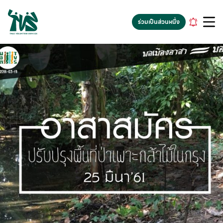
gv-5iuoxpem74qfjw.dv.googlehosted.com
ร่วมเป็นส่วนหนึ่ง