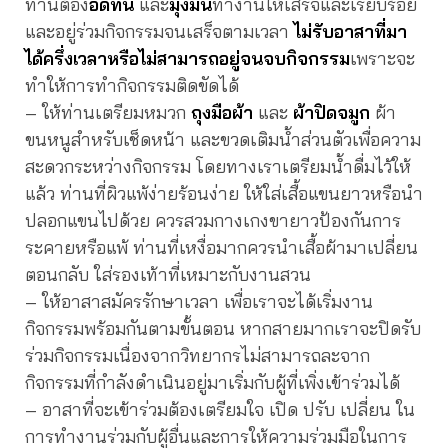
ท่านต้อง
อดทน
และ
มุ่งมั่น
ทำงานให้เสร็จและเรียบร้อย
และอยู่ร่วมกิจกรรมจนเสร็จตามเวลา
ไม่รับอาสาที่มา
ได้ครึ่งเวลาหรือไม่สามารถอยู่จนจบกิจกรรม
เพราะจะ
ทำให้การทำกิจกรรมติดขัดได้
– ให้ท่านเตรียมหมวก
ถุงมือผ้า
และ
ผ้าปิดจมูก
ผ้า
ขนหนูสำหรับเช็ดหน้า และขวดเติมน้ำส่วนตัวเพื่อความ
สะดวกระหว่างกิจกรรม โดยทางเราเตรียมน้ำดื่มไว้ให้
แล้ว ท่านที่ผิวแพ้ง่ายร้อนง่าย ให้ใส่เสื้อแขนยาวหรือนำ
ปลอกแขนไปด้วย ควรสวมกางเกงขายาวป้องกันการ
ระคายหรือแพ้ ท่านที่เหงื่อมากควรนำเสื้อผ้ามาเปลี่ยน
ตอนกลับ ใส่รองเท้าที่เหมาะกับงานสวน
– ให้อาสาสมัครรักษาเวลา เพื่อเราจะได้เริ่มงาน
กิจกรรมพร้อมกันตามขั้นตอน หากสายมากเราจะปิดรับ
ร่วมกิจกรรมเนื่องจากวิทยากรไม่สามารถละจาก
กิจกรรมที่กำลังดำเนินอยู่มาเริ่มกับผู้ที่เพิ่งเข้าร่วมได้
– อาสาที่จะเข้าร่วมต้องเตรียมใจ เปิด ปรับ เปลี่ยน ใน
การทำงานร่วมกับผู้อื่นและการให้ความร่วมมือในการ