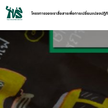
gv-5iuoxpem74qfjw.dv.googlehosted.com
โครงการของเรา
สื่อสารเพื่อการเปลี่ยนแปลง
ปฎิท