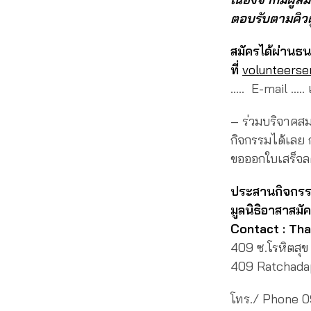
ตอบรับตามคิวผู้
สมัครได้ผ่านธ
ที่
volunteers
….. E-mail …..
– ร่วมบริจาคส
กิจกรรมได้เลย 
ขอออกใบเสร็จล
ประสานกิจกร
มูลนิธิอาสาสมัค
Contact : Tha
409 ซ.โรหิตสุ
409 Ratchada
โทร./ Phone 