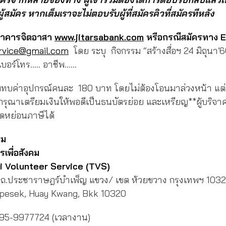
สมัคร หากเต็มเราจะไม่ตอบรับผู้ที่สมัครคิวที่
สมัครทีหลัง
นาคารจิตอาสา
www.jitarsabank.com
หรือกรณีสมัครทาง E
ervice@gmail.com
โดย ระบุ กิจกรรม “สร้างสื่อฯ 24 มิถุนา’6
 เบอร์โทร….. อาชีพ……
มทบค่าอุปกรณ์คนละ 180 บาท โดยไม่ต้องโอนมาล่วงหน้า แต
กรุณาเตรียมเงินให้พอดีเป็นธนบัตรย่อย และเหรียญ**ผู้บริ
ดหย่อนภาษีได้
รม
รเพื่อสังคม
i Volunteer Service (TVS)
ข ถ.ประชาราษฎร์บำเพ็ญ แขวง/ เขต ห้วยขวาง กรุงเทพฯ 103
pesek, Huay Kwang, Bkk 10320
095-9977724 (เวลางาน)