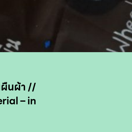
ผืนผ้า //
ial – in