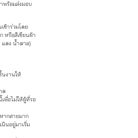
พร้อมส่งมอบ
ยนเข้าร่วมโดย
ก หรือสีเขียนผ้า
 ดำ แดง น้ำตาล)
ิ้นงานให้
วาด
ื่อไม่ให้ผู้ที่รอ
อน หากสายมาก
ินอยู่มาเริ่ม