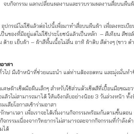
กรรม แลกเปลี่ยนผลงานและรวบรวมผลงานสื่อบนผืนผ้า
อุปกรณ์ไม่ใช้แล้วต่อไปนี้เพื่อมาทำสื่อบนผืนผ้า เพื่อลงทะเบี
็นของที่มีอยู่แต่ไม่ใช้ประโยชน์แล้วเป็นหลัก – สีเทียน สีชอล์
็ม ด้าย เย็บผ้า – ผ้าสีพื้นเนื้อไม่ลื่น อาทิ ผ้าดิบ สีต่างๆ (ขาว
นอาสา
่วไป มีเจ้าหน้าที่ช่วยแนะนำ แต่ท่านต้องอดทน และมุ่งมั่นทำช
เศษผ้าเช็ดมือผืนเล็กๆ สำหรับใช้ส่วนตัวเช็ดสีที่เปื้อนมือขณะ
ื่อแล้วไม่สามารถมาได้ ให้แจ้งกลับอย่างน้อย 3 วันล่วงหน้า ทั้งนี้เพ
กรรมเสียโอกาสเข้าร่วมอาสา
รักษาเวลา เพื่อเราจะได้เริ่มงานกิจกรรมพร้อมกันตามขั้นต
มกิจกรรมเนื่องจากวิทยากรไม่สามารถละจากกิจกรรมที่กำลังดำเน
่วมได้