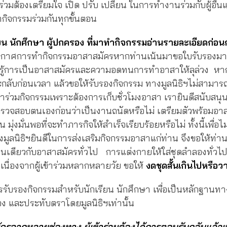
าร่วมต้องเตรียมใจ เปิด ปรับ เปลี่ยน ในการทำงานร่วมกับผู้อื
กิจกรรมร่วมกันทุกขั้นตอน
ยน นักศึกษา ผู้ปกครอง ที่มาทำกิจกรรมอ่านรายละเอียดก่อ
ยากาศการทำกิจกรรมอาสาสมัครหากท่านเน้นมาขอใบรับรองมา
ยนรู้การเป็นอาสาสมัครและความอดทนการทำอาสาให้ลุล่วง ห
ลับก่อนเวลา แล้วขอให้รับรองกิจกรรม ทางมูลนิธิฯไม่สามารถ
มาร่วมกิจกรรมเพราะต้องการเก็บชั่วโมงอาสา เรายินดีสนับสนุน
รวจสอบตนเองก่อนว่าเป็นงานถนัดหรือไม่ เตรียมตัวพร้อมอาส
ุ่งมั่นพอที่จะทำภารกิจให้สำเร็จเรียบร้อยหรือไม่ ทั้งนี้เพื่อไ
มูลนิธิฯยินดีในการส่งเสริมกิจกรรมอาสาแก่ท่าน จึงขอให้ท่า
เช่นเดียวกับอาสาสมัครทั่วไป การแต่งกายให้ใส่ชุดลำลองทั่วไป
เนื่องจากผู้เข้าร่วมหลากหลายวัย ขอให้
งดชุดสั้นเกินไปหรือว
รับรองกิจกรรมสำหรับนักเรียน นักศึกษา เพื่อเป็นหลักฐานทา
อง และประทับตราโดยมูลนิธิฯเท่านั้น
สมัครจากหลายช่องทาง ผู้เข้าร่วมต้องได้การตอบรับกลับแล้วเ