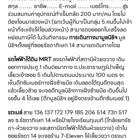
สกุล ……. อาชีพ…… E-mail …… เบอร์โทร……. @
ร่วมสมทบค่าอุปกรณ์ทำเข็มกลัด 200 บาท/คน โดยไม่
ต้องโอนมาล่วงหน้า (ยกเว้นผู้ทีมาเป็นกลุ่ม 5 คนขึ้นไปเจ้า
หน้าที่จะแจ้งให้โอนล่วงหน้า) สามารถขอออกใบเสร็จลด
หย่อนภาษีได้ ในวันกิจกรรม
การเดินทางมามูลนิธิฯ
มูล
นิธิฯตั้งอยู่ที่ซอยรัชดาภิเษก 14 สามารถเดินทางโดย
รถไฟฟ้าใต้ดิน MRT
ลงรถไฟฟ้าที่สถานีห้วยขวาง เดิน
ออกทางประตู 1 เดินต่อมาทาง ถ.ประชาราษฎร์บำเพ็ญ
เลี้ยวเข้าซอย 5 เดินไปตามถนนประมาณ 100 เมตร จะ
เห็นตึกซัมเมอร์ทางฝั่งซ้ายมือ เดินลอดใต้ถุนตึกจนสุด
แล้วเลี้ยวซ้าย จะเจอตึกมูลนิธิฯทางฝั่งซ้ายมือ เดินขึ้นไป
รอชั้น 4 ได้เลย (ตึกมูลนิธิฯ อยู่ฝั่งตรงข้ามตึกซัมเมอร์ 1)
รถเมล์
สาย 136 137 172 179 185 206 514 73ก 517
ลง ซ.รัชดาภิเษก 14 หรือป้ายโรงเรียนกุนนที (ใกล้แยกรัช
ดา-ห้วยขวาง และสถานีรถไฟฟ้าใต้ดินห้วยขวาง) เข้าใน
ซอยรัชดา 14 จะเจอร้าน 7-Eleven ให้เลี้ยวขวา ตรงมา