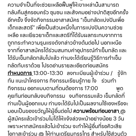
ความจำเป็นที่จะช่วยเหลือฟื้นฟูให้เขาเหล่านั้นสามารถ
กลับคืนสู่ครอบครัว ชุมชน และสังคมอย่างปกติสุขอีกครั้ง
อีกครั้ง จึงจัดกิจกรรมอาสาสมัคร “เข็มกลัดแบ่งปันเพื่อ
เด็กและสตรี” เพื่อเป็นส่วนหนึ่งในการแบ่งปันความช่วย
เหลือ และเยียวยาเด็กและสตรีที่ได้รับผลกระทบจากการ
ถูกกระทำความรุนแรงดังกล่าวข้างต้นต่อไป นอกเหนือ
จากที่อาสาสมัครได้ร่วมสมทบค่าอุปกรณ์ทำเข็มกลัด และ
ได้รับเข็มกลัดกลับไปแล้ว ท่านจะได้เรียนรู้วิธีการทำเข็ม
กลัดกับเราด้วย โปรดอ่านรายละเอียดก่อนสมัคร
กำหนดการ
13:00-13:30 ลงทะเบียนผู้เข้าร่วม / รู้จัก
กัน แนะนำโครงการ กิจกรรมเรียนรู้กาย ใจ ร่วมทำ
กิจกรรม ออกแบบตามที่ตนต้องการ 17:00 พูด
คุยกันก่อนกลับจบกิจกรรม จบกิจกรรมแล้ว เข็มกลัดที่
ท่านเป็นผู้ออกแบบ ท่านจะได้รับไปเป็นผลงานใช้เองหรือจะ
มอบเป็นของขวัญให้ผู้อื่นต่อไป
ความพร้อมก่อนอาสา
@
ผู้สมัครแล้วเข้าร่วมไม่ได้ให้แจ้งล่วงหน้าอย่างน้อย 3 วัน
เพราะหากสมัครแล้วไม่เข้าร่วม จะทำให้ผู้อื่นที่รอคิวเสีย
โอกาสเข้าร่วม @ ให้ท่านเตรียมกรรไกร สำหรับใช้ส่วนตัว