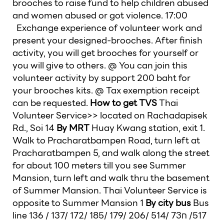
brooches to raise fund to help children abused
and women abused or got violence. 17:00
Exchange experience of volunteer work and
present your designed-brooches. After finish
activity, you will get brooches for yourself or
you will give to others. @ You can join this
volunteer activity by support 200 baht for
your brooches kits. @ Tax exemption receipt
can be requested.
How to get TVS
Thai
Volunteer Service>> located on Rachadapisek
Rd., Soi 14
By MRT
Huay Kwang station, exit 1.
Walk to Pracharatbampen Road, turn left at
Pracharatbampen 5, and walk along the street
for about 100 meters till you see Summer
Mansion, turn left and walk thru the basement
of Summer Mansion. Thai Volunteer Service is
opposite to Summer Mansion 1
By city bus
Bus
line 136 / 137/ 172/ 185/ 179/ 206/ 514/ 73ก /517