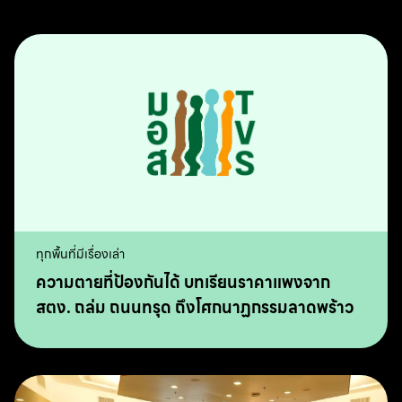
ทุกพื้นที่มีเรื่องเล่า
ความตายที่ป้องกันได้ บทเรียนราคาแพงจาก
สตง. ถล่ม ถนนทรุด ถึงโศกนาฏกรรมลาดพร้าว