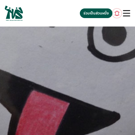
gv-5iuoxpem74qfjw.dv.googlehosted.com
ร่วมเป็นส่วนหนึ่ง