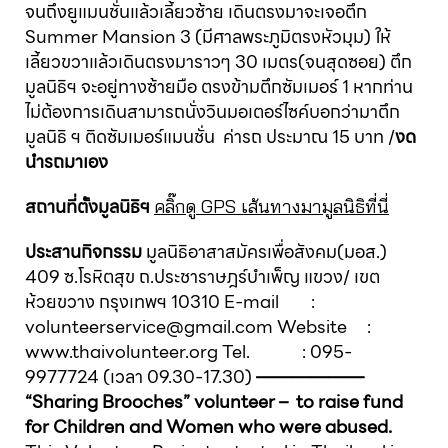
จนถึงยูแมนชั่นแล้วเลี้ยวซ้าย เดินตรงมาจะเจอตึก
Summer Mansion 3 (มีศาลพระภูมิตรงหัวมุม) ให้
เลี้ยวขวาแล้วเดินตรงมาราวๆ 30 เมตร(จนสุดซอย) ตึก
มูลนิธิฯ จะอยู่ทางซ้ายมือ ตรงข้ามตึกซัมเมอร์ 1 หากท่าน
ไม่ต้องการเดินสามารถนั่งวินมอเตอร์ไซค์บอกว่ามาตึก
มูลนิธิ ฯ ติดซัมเมอร์แมนชั่น ค่ารถ ประมาณ 15 บาท /
งด
นำรถมาเอง
สถานที่ตั้งมูลนิธิฯ
คลิ๊กดู GPS เส้นทางมามูลนิธิที่นี่
ประสานกิจกรรม
มูลนิธิอาสาสมัครเพื่อสังคม(มอส.)
409 ซ.โรหิตสุข ถ.ประชาราษฎร์บำเพ็ญ แขวง/ เขต
ห้วยขวาง กรุงเทพฯ 10310 E-mail :
volunteerservice@gmail.com Website :
www.thaivolunteer.org Tel. : 095-
9977724 (เวลา 09.30-17.30)
——————
“Sharing Brooches” volunteer – to raise fund
for Children and Women who were abused
.