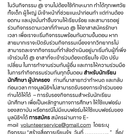
ในวันกิจกรรม @ งานไม่ต้องใช้ทักษะมาก ทำได้ทุกเพศวัย
ทั้งเด็ก ผู้ใหญ่ มีเจ้าหน้าที่ช่วยแนะนำก่อนทำ แต่ท่านต้อง
อดทน และมุ่งมั่นทำชิ้นงานให้เรียบร้อย และสามารถอยู่
ร่วมกิจกรรตามเวลาที่กำหนด @ ให้อาสาสมัครรักษา
เวลา เพื่อเราจะเริ่มกิจกรรมพร้อมกันตามขั้นตอน หาก
สายมากเราจะปิดรับร่วมกิจกรรมเนื่องจากวิทยากรไม่
สามารถละจากกิจกรรมที่กำลังดำเนินอยู่มาเริ่มกับผู้ที่เพิ่ง
เข้าร่วมได้ @ อาสาที่จะเข้าร่วมต้องเตรียมใจ เปิด ปรับ
เปลี่ยน ในการทำงานร่วมกับผู้อื่น และการให้ความร่วมมือ
ในการทำกิจกรรมร่วมกันทุกขั้นตอน
สำหรับนักเรียน
นักศึกษา ผู้ปกครอง
ท่านที่มาสายกว่ากำหนด และกลับ
ก่อนเวลา ทางมูลนิธิฯไม่สามารถรับรองการเข้าร่วมของ
ท่านได้ให้ได้ – การรับรองกิจกรรมสำหรับนักเรียน
นักศึกษา เพื่อเป็นหลักฐานทางการศึกษา ให้ใช้แบฟอร์ม
ของสถาบัน หรือกรณีไม่มีแบบฟอร์มให้ใช้แบบฟอร์มของ
มูลนิธิฯได้
การสมัคร
สมัครผ่านทาง E-
mail
โดยระบุ
volunteerservice@gmail.com
กิจกรรม “สร้างสื่อการเรียนรู้ฯ วันที่ ………….. ” ชื่อ/