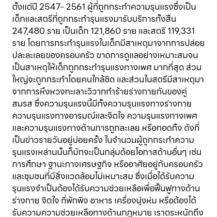
ตั้งแต่ปี 2547- 2561 ผู้ที่ถูกกระทำความรุนแรงซึ่งเป็น
เด็กและสตรีที่ถูกกระทำรุนแรงมารับบริการทั้งสิ้น
247,480 ราย เป็นเด็ก 121,860 ราย และสตรี 119,331
ราย โดยการกระทำรุนแรงในเด็กมีสาเหตุมาจากการปล่อย
ปละละเลยของครอบครัว ขาดการดูแลอย่างเหมาะสมจน
เป็นสาเหตุให้เด็กถูกกระทำรุนแรงทางเพศ มากที่สุด ส่วน
ใหญ่จะถูกกระทำโดยคนใกล้ชิด และส่วนในสตรีมีสาเหตุมา
จากการหึงหวงทะเลาะวิวาททำร้ายร่างกายกันของคู่
สมรส ซึ่งความรุนแรงนี้มีทั้งความรุนแรงทางร่างกาย
ความรุนแรงทางอารมณ์และจิตใจ ความรุนแรงทางเพศ
และความรุนแรงทางด้านการถูกละเลย หรือทอดทิ้ง ดังที่
เป็นข่าวรายวันอยู่บ่อยครั้ง ในจำนวนผู้ถูกกระทำความ
รุนแรงเหล่านนั้นก็มักจะเป็นกลุ่มด้อยโอกาสด้านอื่นๆ เช่น
การศึกษา ฐานะทางเศรษฐกิจ หรืออาศัยอยู่กับครอบครัว
และชุมชนที่มีสิ่งแวดล้อมไม่เหมาะสม ซึ่งเมื่อได้รับความ
รุนแรงจำเป็นต้องได้รับความช่วยเหลือเพื่อฟื้นฟูทางด้าน
ร่างกาย จิตใจ ที่พักพิง อาหาร เครื่องนุ่งห่ม หรือต้องได้
รับความความช่วยเหลือทางด้านกฏหมาย เราตระหนักถึง