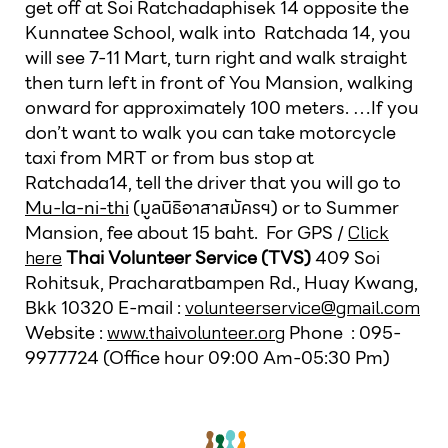
get off at Soi Ratchadaphisek 14 opposite the
Kunnatee School, walk into Ratchada 14, you
will see 7-11 Mart, turn right and walk straight
then turn left in front of You Mansion, walking
onward for approximately 100 meters. …If you
don’t want to walk you can take motorcycle
taxi from MRT or from bus stop at
Ratchada14, tell the driver that you will go to
Mu-la-ni-thi
(มูลนิธิอาสาสมัครฯ) or to Summer
Mansion, fee about 15 baht. For GPS /
Click
Thai Volunteer Service (TVS)
409 Soi
here
Rohitsuk, Pracharatbampen Rd., Huay Kwang,
Bkk 10320 E-mail :
volunteerservice@gmail.com
Website :
Phone : 095-
www.thaivolunteer.org
9977724 (Office hour 09:00 Am-05:30 Pm)