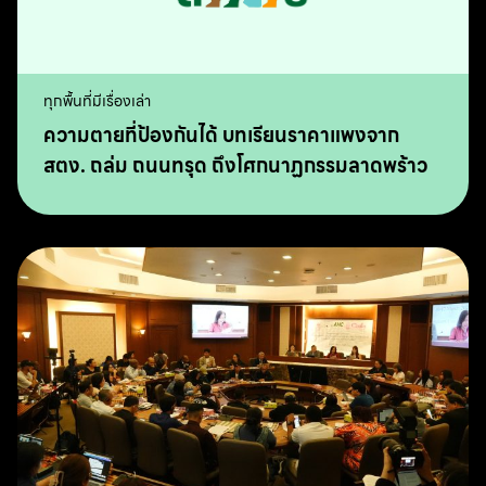
ทุกพื้นที่มีเรื่องเล่า
ความตายที่ป้องกันได้ บทเรียนราคาแพงจาก
สตง. ถล่ม ถนนทรุด ถึงโศกนาฏกรรมลาดพร้าว