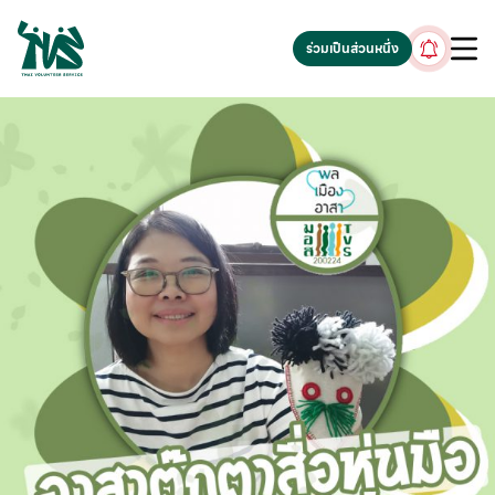
gv-5iuoxpem74qfjw.dv.googlehosted.com
ร่วมเป็นส่วนหนึ่ง