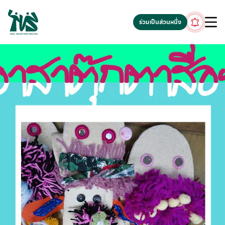
gv-5iuoxpem74qfjw.dv.googlehosted.com
ร่วมเป็นส่วนหนึ่ง