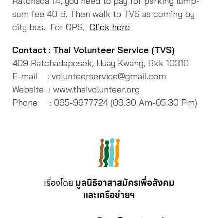
Ratchada 14, you need to pay for parking lump-
sum fee 40 B.
Then walk to TVS as coming by
city bus. For GPS,
Click here
Contact : Thai Volunteer Service (TVS)
409 Ratchadapesek, Huay Kwang, Bkk 10310
E-mail : volunteerservice@gmail.com
Website : www.thaivolunteer.org
Phone : 095-9977724 (09.30 Am-05.30 Pm)
เรื่องโดย
มูลนิธิอาสาสมัครเพื่อสังคม
และเครือข่ายฯ