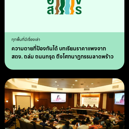
ทุกพื้นที่มีเรื่องเล่า
ความตายที่ป้องกันได้ บทเรียนราคาแพงจาก
สตง. ถล่ม ถนนทรุด ถึงโศกนาฏกรรมลาดพร้าว