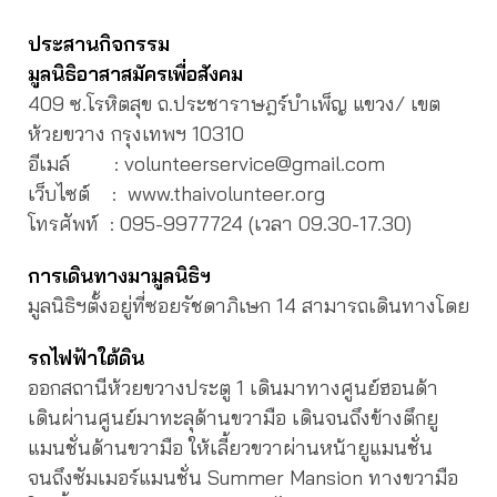
ประสานกิจกรรม
มูลนิธิอาสาสมัครเพื่อสังคม
409 ซ.โรหิตสุข ถ.ประชาราษฎร์บำเพ็ญ แขวง/ เขต
ห้วยขวาง กรุงเทพฯ 10310
อีเมล์ : volunteerservice@gmail.com
เว็บไซต์ : www.thaivolunteer.org
โทรศัพท์ :
095-9977724 (เวลา 09.30-17.30)
การเดินทางมามูลนิธิฯ
มูลนิธิฯตั้งอยู่ที่ซอยรัชดาภิเษก 14 สามารถเดินทางโดย
รถไฟฟ้าใต้ดิน
ออกสถานีห้วยขวางประตู 1 เดินมาทางศูนย์ฮอนด้า
เดินผ่านศูนย์มาทะลุด้านขวามือ เดินจนถึงข้างตึกยู
แมนชั่นด้านขวามือ ให้เลี้ยวขวาผ่านหน้ายูแมนชั่น
จนถึงซัมเมอร์แมนชั่น Summer Mansion ทางขวามือ