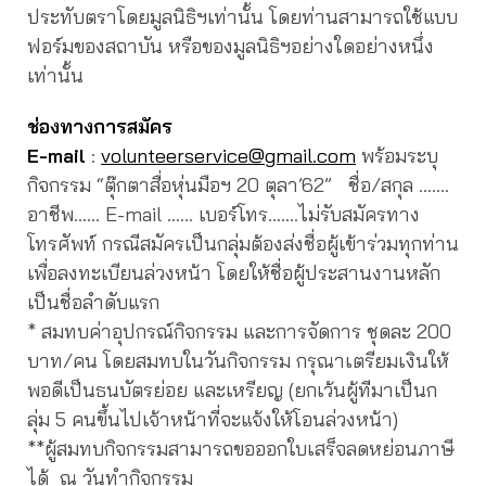
ประทับตราโดยมูลนิธิฯเท่านั้น โดยท่านสามารถใช้แบบ
ฟอร์มของสถาบัน หรือของมูลนิธิฯอย่างใดอย่างหนึ่ง
เท่านั้น
ช่องทางการสมัคร
E-mail
:
volunteerservice@gmail.com
พร้อมระบุ
กิจกรรม “ตุ๊กตาสื่อหุ่นมือฯ 20 ตุลา’62” ชื่อ/สกุล …….
อาชีพ…… E-mail …… เบอร์โทร…….ไม่รับสมัครทาง
โทรศัพท์ กรณีสมัครเป็นกลุ่มต้องส่งชื่อผู้เข้าร่วมทุกท่าน
เพื่อลงทะเบียนล่วงหน้า โดยให้ชื่อผู้ประสานงานหลัก
เป็นชื่อลำดับแรก
* สมทบค่าอุปกรณ์กิจกรรม และการจัดการ ชุดละ 200
บาท/คน โดยสมทบในวันกิจกรรม กรุณาเตรียมเงินให้
พอดีเป็นธนบัตรย่อย และเหรียญ (ยกเว้นผู้ทีมาเป็นก
ลุ่ม 5 คนขึ้นไปเจ้าหน้าที่จะแจ้งให้โอนล่วงหน้า)
**ผู้สมทบกิจกรรมสามารถขอออกใบเสร็จลดหย่อนภาษี
ได้ ณ วันทำกิจกรรม