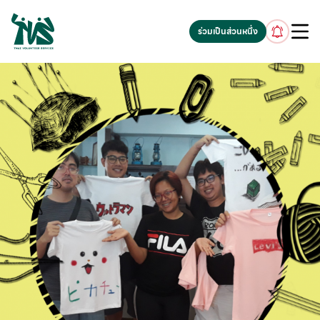
gv-5iuoxpem74qfjw.dv.googlehosted.com
ร่วมเป็นส่วนหนึ่ง