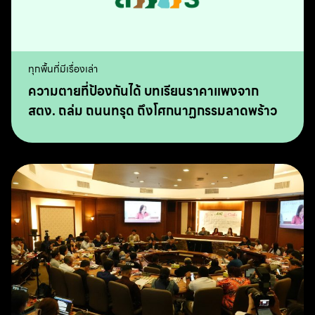
ทุกพื้นที่มีเรื่องเล่า
ความตายที่ป้องกันได้ บทเรียนราคาแพงจาก
สตง. ถล่ม ถนนทรุด ถึงโศกนาฏกรรมลาดพร้าว