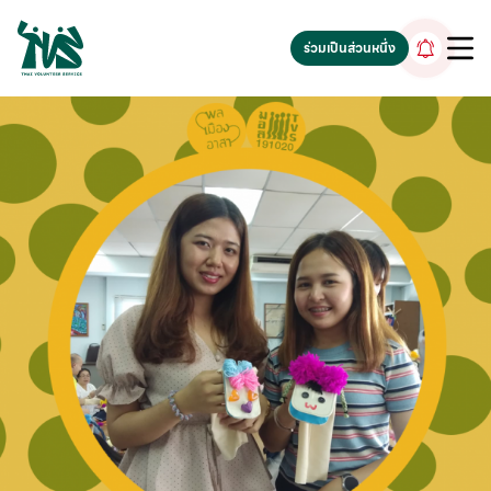
gv-5iuoxpem74qfjw.dv.googlehosted.com
ร่วมเป็นส่วนหนึ่ง