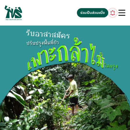
gv-5iuoxpem74qfjw.dv.googlehosted.com
ร่วมเป็นส่วนหนึ่ง