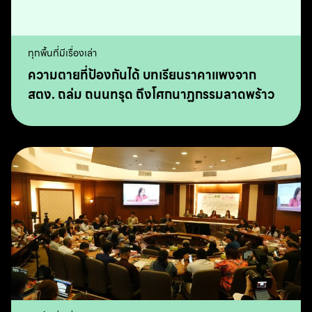
ทุกพื้นที่มีเรื่องเล่า
ความตายที่ป้องกันได้ บทเรียนราคาแพงจาก
สตง. ถล่ม ถนนทรุด ถึงโศกนาฏกรรมลาดพร้าว