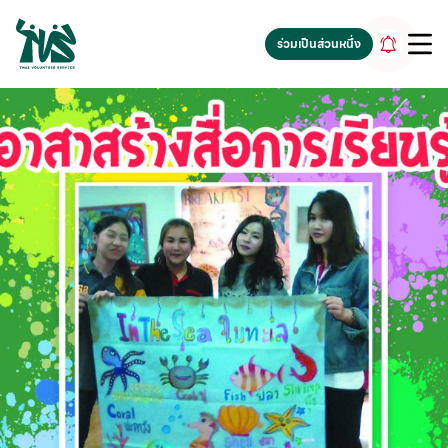
gv-5iuoxpem74qfjw.dv.googlehosted.com
ร่วมเป็นส่วนหนึ่ง