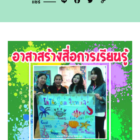
Line
Facebook
Twitter
Copy
แชร์
Link