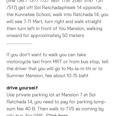
(line 136 / 137/ 172/ 185/ 179/ 206/ 514/ 73ก
/517) get off Soi Ratchadaphisek 14 opposite
the Kunnatee School, walk into Ratchada 14, you
will see 7-11 Mart, turn right and walk straight
then turn left in front of You Mansion, walking
onward for approximately 50 meters
…………………….
If you don’t want to walk you can take
motorcycle taxi from MRT or from bus stop, tell
the driver that you will go to Mu-la-ni-thi or to
Summer Mansion, fee about 10-15 baht
drive yourself
Use private parking lot at Mansion 7 at Soi
Ratchada 14, you need to pay for parking lump-
sum fee 40 B.
Then walk to TVS as coming by
city bus. For GPS,
Click here.