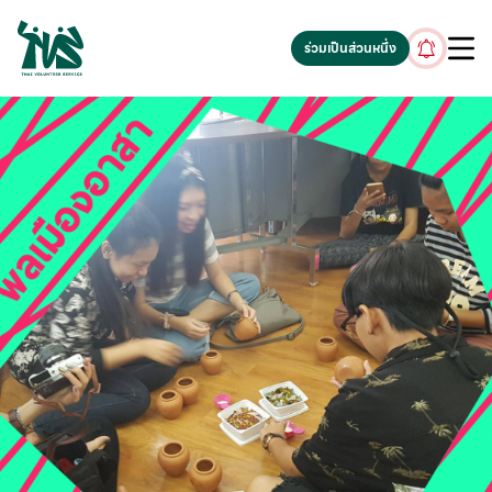
gv-5iuoxpem74qfjw.dv.googlehosted.com
ร่วมเป็นส่วนหนึ่ง