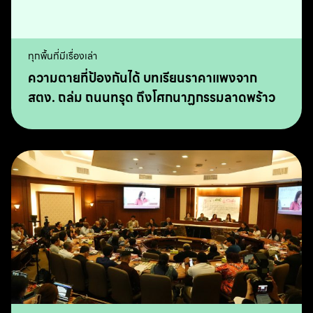
ทุกพื้นที่มีเรื่องเล่า
ความตายที่ป้องกันได้ บทเรียนราคาแพงจาก
สตง. ถล่ม ถนนทรุด ถึงโศกนาฏกรรมลาดพร้าว