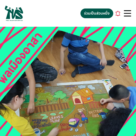
gv-5iuoxpem74qfjw.dv.googlehosted.com
ร่วมเป็นส่วนหนึ่ง