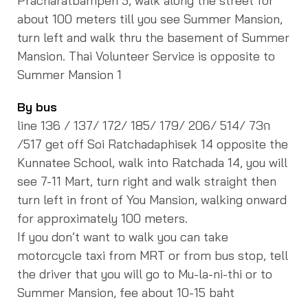
Pracharatbampen 5, walk along the street for
about 100 meters till you see Summer Mansion,
turn left and walk thru the basement of Summer
Mansion. Thai Volunteer Service is opposite to
Summer Mansion 1
By bus
line 136 / 137/ 172/ 185/ 179/ 206/ 514/ 73ก
/517 get off Soi Ratchadaphisek 14 opposite the
Kunnatee School, walk into Ratchada 14, you will
see 7-11 Mart, turn right and walk straight then
turn left in front of You Mansion, walking onward
for approximately 100 meters.
If you don’t want to walk you can take
motorcycle taxi from MRT or from bus stop, tell
the driver that you will go to Mu-la-ni-thi or to
Summer Mansion, fee about 10-15 baht