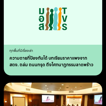
ทุกพื้นที่มีเรื่องเล่า
ความตายที่ป้องกันได้ บทเรียนราคาแพงจาก
สตง. ถล่ม ถนนทรุด ถึงโศกนาฏกรรมลาดพร้าว