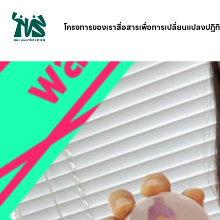
gv-5iuoxpem74qfjw.dv.googlehosted.com
โครงการของเรา
สื่อสารเพื่อการเปลี่ยนแปลง
ปฎิท