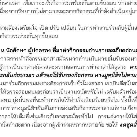
ักษาเวลา เพื่อเราจะเริ่มกิจกรรมพร้อมกันตามขั้นตอน หากส
นื่องจากวิทยากรไม่สามารถละจากกิจกรรมที่กำลังดำเนินอยู่มาเริ่ม
าร่วมต้องเตรียมใจ เปิด ปรับ เปลี่ยน ในการทำงานร่วมกับผู้อื
กิจกรรมร่วมกันทุกขั้นตอน
ยน นักศึกษา ผู้ปกครอง ที่มาทำกิจกรรมอ่านรายละเอียดก่อ
ยากาศการทำกิจกรรมอาสาสมัครหากท่านเน้นมาขอใบรับรองมา
ยนรู้การเป็นอาสาสมัครและความอดทนการทำอาสาให้ลุล่วง
หา
กลับก่อนเวลา แล้วขอให้รับรองกิจกรรม ทางมูลนิธิฯไม่สาม
นมาร่วมกิจกรรมเพราะต้องการเก็บชั่วโมงอาสา เรายินดีสนับสน
ให้ตรวจสอบตนเองก่อนว่าเป็นงานถนัดหรือไม่ เตรียมตัวพร้อ
น มุ่งมั่นพอที่จะทำภารกิจให้สำเร็จเรียบร้อยหรือไม่ ทั้งนี้เพื่
การ ทางมูลนิธิฯยินดีในการส่งเสริมกิจกรรมอาสาแก่ท่าน จึงข
าสาให้เต็มที่เช่นเดียวกับอาสาสมัครทั่วไป การแต่งกายให้ใส
ุกนั่งทำสะดวก เนื่องจากผู้เข้าร่วมหลากหลายวัย ขอให้
งดชุดสั