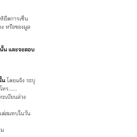
ห้ยืดการเซ็น
อง หรือของมูล
่านั้น และจะตอบ
ั้น
โดยแจ้ง ระบุ
์โทร…….
งทะเบียนล่วง
แต่สมทบในวัน
รม