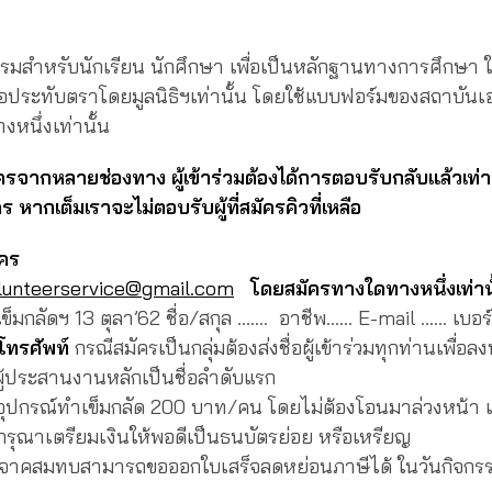
รมสำหรับนักเรียน นักศึกษา เพื่อเป็นหลักฐานทางการศึกษา ใ
อประทับตราโดยมูลนิธิฯเท่านั้น โดยใช้แบบฟอร์มของสถาบันเ
งหนึ่งเท่านั้น
สมัครจากหลายช่องทาง ผู้เข้าร่วมต้องได้การตอบรับกลับแล้วเท
คร หากเต็มเราจะไม่ตอบรับผู้ที่สมัครคิวที่เหลือ
ัคร
lunteerservice@gmail.com
โดยสมัครทางใดทางหนึ่งเท่าน
ข็มกลัดฯ 13 ตุลา’62 ชื่อ/สกุล ……. อาชีพ…… E-mail …… เบอร
งโทรศัพท์
กรณีสมัครเป็นกลุ่มต้องส่งชื่อผู้เข้าร่วมทุกท่านเพื่อล
อผู้ประสานงานหลักเป็นชื่อลำดับแรก
อุปกรณ์ทำเข็มกลัด 200 บาท/คน โดยไม่ต้องโอนมาล่วงหน้า 
กรุณาเตรียมเงินให้พอดีเป็นธนบัตรย่อย หรือเหรียญ
ี่บริจาคสมทบสามารถขอออกใบเสร็จลดหย่อนภาษีได้ ในวันกิจกร