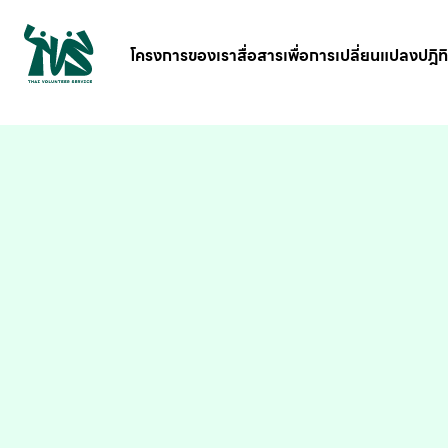
gv-5iuoxpem74qfjw.dv.googlehosted.com
โครงการของเรา
สื่อสารเพื่อการเปลี่ยนแปลง
ปฎิท