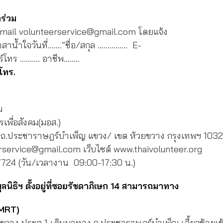
าร่วม
-mail volunteerservice@gmail.com โดยแจ้ง
าสาน้ำใจวันที่…….”ชื่อ/สกุล …………… E-
์โทร ………. อาชีพ……..
โทร.
ม
รเพื่อสังคม(มอส.)
ข ถ.ประชาราษฎร์บำเพ็ญ แขวง/ เขต ห้วยขวาง กรุงเทพฯ 103
erservice@gmail.com เว็บไซต์ www.thaivolunteer.org
724 (วัน/เวลางาน 09:00-17:30 น.)
ลนิธิฯ ตั้งอยู่ที่ซอยรัชดาภิเษก 14 สามารถมาทาง
(MRT)
ยขวาง ประตู 1 เดินมาทาง ถ.ประชาราษฎร์บำเพ็ญ เลี้ยวซ้ายเ