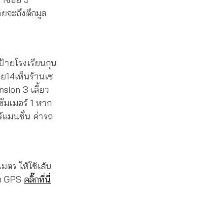
ายจะถึงตึกมูล
ป้ายโรงเรียนกุน
อย14เห็นร้านเซ
sion 3 เลี้ยว
ซัมเมอร์ 1 หาก
์แมนชั่น ค่ารถ
มตร ให้ใช้เส้น
อกด GPS
คลิ๊กที่นี่