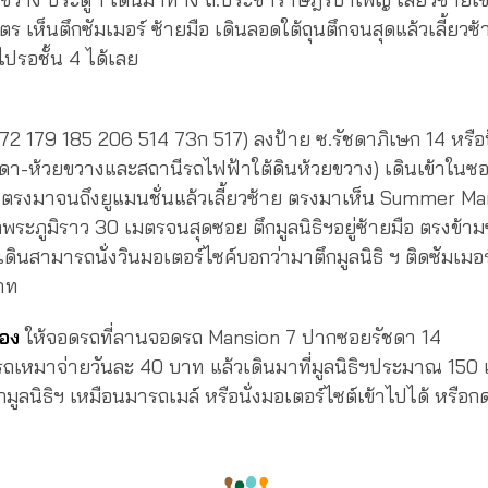
 เห็นตึกซัมเมอร์ ซ้ายมือ เดินลอดใต้ถุนตึกจนสุดแล้วเลี้ยวซ้
นไปรอชั้น 4 ได้เลย
72 179 185 206 514 73ก 517) ลงป้าย ซ.รัชดาภิเษก 14 หรือ
ชดา-ห้วยขวางและสถานีรถไฟฟ้าใต้ดินห้วยขวาง) เดินเข้าในซ
วา ตรงมาจนถึงยูแมนชั่นแล้วเลี้ยวซ้าย ตรงมาเห็น Summer Man
ระภูมิราว 30 เมตรจนสุดซอย ตึกมูลนิธิฯอยู่ซ้ายมือ ตรงข้าม
ดินสามารถนั่งวินมอเตอร์ไซค์บอกว่ามาตึกมูลนิธิ ฯ ติดซัมเมอร
าท
เอง
ให้จอดรถที่ลานจอดรถ Mansion 7 ปากซอยรัชดา 14
ถเหมาจ่ายวันละ 40 บาท แล้วเดินมาที่มูลนิธิฯประมาณ 150 เ
กมูลนิธิฯ เหมือนมารถเมล์ หรือนั่งมอเตอร์ไซต์เข้าไปได้ หรื