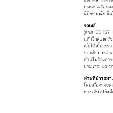
ประมาณร้อยเมตร
นิธิฯซ้ายมือ ขึ้
รถเมล์
(สาย 136 137 1
นที (ใกล้แยกรั
เว่นให้เลี้ยวข
ขวาเข้าทางศาลพ
ท่านไม่ต้องการเ
ประมาณ ๑๕ บ
ท่านที่นำรถมา
โดยเสียค่าจอดร
ทางเดินไปยังตึ