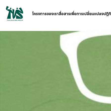
gv-5iuoxpem74qfjw.dv.googlehosted.com
โครงการของเรา
สื่อสารเพื่อการเปลี่ยนแปลง
ปฎิท