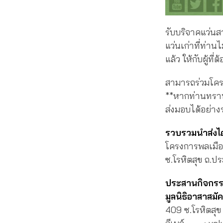
รับบริจาคแว่นส
แว่นเก่าที่ท่านไ
แล้ว ให้กับผู้ท
สามารถร่วมโครง
**หากท่านทราบร
ส่งมอบได้อย่าง
รวบรวมนำส่งได้
โครงการพลเมือง
ซ.โรหิตสุข ถ.
ประสานกิจกร
มูลนิธิอาสาสมัค
409 ซ.โรหิตสุ