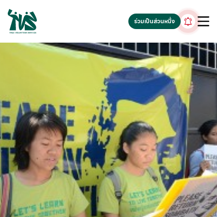
gv-5iuoxpem74qfjw.dv.googlehosted.com
ร่วมเป็นส่วนหนึ่ง