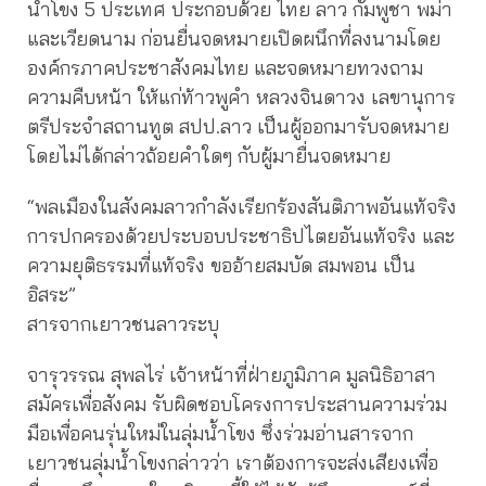
น้ำโขง 5 ประเทศ ประกอบด้วย ไทย ลาว กัมพูชา พม่า
และเวียดนาม ก่อนยื่นจดหมายเปิดผนึกที่ลงนามโดย
องค์กรภาคประชาสังคมไทย และจดหมายทวงถาม
ความคืบหน้า ให้แก่ท้าวพูคำ หลวงจินดาวง เลขานุการ
ตรีประจำสถานทูต สปป.ลาว เป็นผู้ออกมารับจดหมาย
โดยไม่ได้กล่าวถ้อยคำใดๆ กับผู้มายื่นจดหมาย
“พลเมืองในสังคมลาวกำลังเรียกร้องสันติภาพอันแท้จริง
การปกครองด้วยประบอบประชาธิปไตยอันแท้จริง และ
ความยุติธรรมที่แท้จริง ขออ้ายสมบัด สมพอน เป็น
อิสระ”
สารจากเยาวชนลาวระบุ
จารุวรรณ สุพลไร่ เจ้าหน้าที่ฝ่ายภูมิภาค มูลนิธิอาสา
สมัครเพื่อสังคม รับผิดชอบโครงการประสานความร่วม
มือเพื่อคนรุ่นใหม่ในลุ่มน้ำโขง ซึ่งร่วมอ่านสารจาก
เยาวชนลุ่มน้ำโขงกล่าวว่า เราต้องการจะส่งเสียงเพื่อ