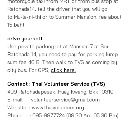
motorcycle taxi from MRT or from bus stop at
Ratchada14, tell the driver that you will go
to Mu-la-ni-thi or to Summer Mansion, fee about
15 baht
drive yourself
Use private parking lot at Mansion 7 at Soi
Ratchada 14, you need to pay for parking lump-
sum fee 40 B.
Then walk to TVS as coming by
city bus. For GPS,
click here.
Contact : Thai Volunteer Service (TVS)
409 Ratchadapesek, Huay Kwang, Bkk 10310
E-mail : volunteerservice@gmail.com
Website : www.thaivolunteer.org
Phone : 095-9977724 (09.30 Am-05.30 Pm)