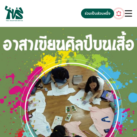
gv-5iuoxpem74qfjw.dv.googlehosted.com
ร่วมเป็นส่วนหนึ่ง