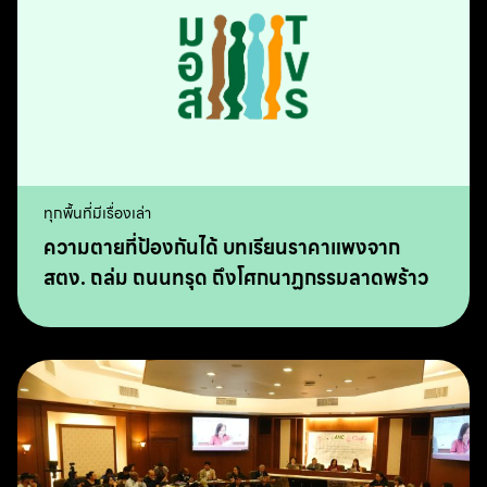
ทุกพื้นที่มีเรื่องเล่า
ความตายที่ป้องกันได้ บทเรียนราคาแพงจาก
สตง. ถล่ม ถนนทรุด ถึงโศกนาฏกรรมลาดพร้าว