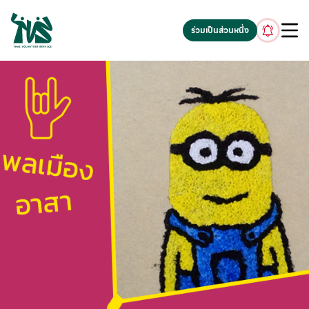
gv-5iuoxpem74qfjw.dv.googlehosted.com
ร่วมเป็นส่วนหนึ่ง