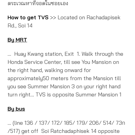
ตระเวณหาที่จอดในซอยเอง
How to get TVS
>> Located on Rachadapisek
Rd., Soi 14
By MRT
… Huay Kwang station, Exit 1. Walk through the
Honda Service Center, till see You Mansion on
the right hand, walking onward for
approximately50 meters from the Mansion till
you see Summer Mansion 3 on your right hand
turn right… TVS is opposite Summer Mansion 1
By bus
… (line 136 / 137/ 172/ 185/ 179/ 206/ 514/ 73ก
/517) get off Soi Ratchadaphisek 14 opposite