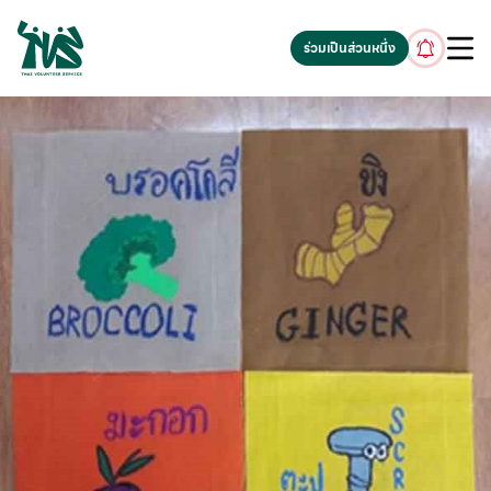
gv-5iuoxpem74qfjw.dv.googlehosted.com
ร่วมเป็นส่วนหนึ่ง