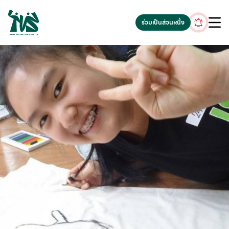
gv-5iuoxpem74qfjw.dv.googlehosted.com
ร่วมเป็นส่วนหนึ่ง