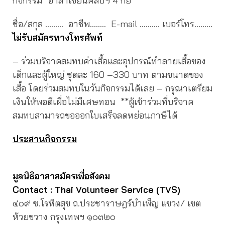
กิจกรรม “อาสาเขียนศิลป์ฯ 4 กย”
ชื่อ/สกุล ……… อาชีพ……..
E-mail ………. เบอร์โทร………
ไม่รับสมัครทางโทรศัพท์
– ร่วมบริจาคสมทบค่าเสื้อและอุปกรณ์ทำลายเสื้อของ
เด็กและผู้ใหญ่ ชุดละ 160 –330 บาท ตามขนาดของ
เสื้อ โดยร่วมสมทบในวันกิจกรรมได้เลย – กรุณาเตรียม
เงินให้พอดีเผื่อไม่มีเศษทอน **ผู้เข้าร่วมที่บริจาค
สมทบสามารถขอออกใบเสร็จลดหย่อนภาษีได้
ประสานกิจกรรม
มูลนิธิอาสาสมัครเพื่อสังคม
Contact : Thai Volunteer Service (TVS)
๔๐๙ ซ.โรหิตสุข ถ.ประชาราษฎร์บำเพ็ญ แขวง/ เขต
ห้วยขวาง กรุงเทพฯ ๑๐๓๒๐