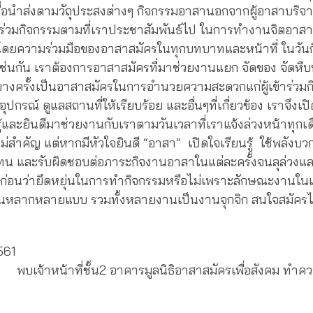
พื่อนำส่งตามวัถุประสงต่างๆ กิจกรรมอาสานอกจากผู้อาสาบริจา
ร่วมกิจกรรมตามที่เราประชาสัมพันธ์ไป ในการทำงานจิตอาสาเ
ดยความร่วมมือของอาสาสมัครในทุกบทบาทและหน้าที่ ในวัน
เช่นกัน เราต้องการอาสาสมัครที่มาช่วยงานแยก จัดของ จัดหีบห่
บางครั้งเป็นอาสาสมัครในการอำนวยความสะดวกแก่ผู้เข้าร่วม
อุปกรณ์ ดูแลสถานที่ให้เรียบร้อย และอื่นๆที่เกี่ยวข้อง เราจึงเ
รู้และยินดีมาช่วยงานกับเราตามวันเวลาที่เราแจ้งล่วงหน้าทุกเ
่สำคัญ แต่หากมีหัวใจยินดี “อาสา” เปิดใจเรียนรู้ ใช้พลั
ทน และรับผิดชอบต่อภาระกิจงานอาสาในแต่ละครั้งจนลุล่วงแล
ก่อนว่ายึดหยุ่นในการทำกิจกรรมหรือไม่เพราะลักษณะงานในแ
นกันหลากหลายแบบ รวมทั้งหลายงานเป็นงานจุกจิก สนใจสมัคร
561
พบเจ้าหน้าที่ชั้น2 อาคารมูลนิธิอาสาสมัครเพื่อสังคม ทำค