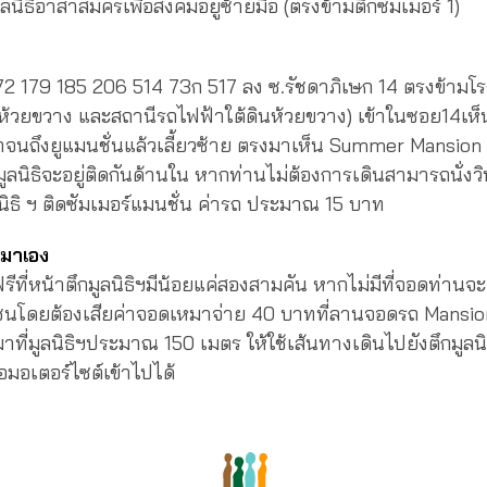
ูลนิธิอาสาสมัครเพื่อสังคมอยู่ซ้ายมือ (ตรงข้ามตึกซัมเมอร์ 1)
2 179 185 206 514 73ก 517 ลง ซ.รัชดาภิเษก 14 ตรงข้ามโร
ห้วยขวาง และสถานีรถไฟฟ้าใต้ดินห้วยขวาง) เข้าในซอย14เห็น
าจนถึงยูแมนชั่นแล้วเลี้ยวซ้าย ตรงมาเห็น Summer Mansion 3
ลนิธิจะอยู่ติดกันด้านใน หากท่านไม่ต้องการเดินสามารถนั่งว
นิธิ ฯ ติดซัมเมอร์แมนชั่น ค่ารถ ประมาณ 15 บาท
ถมาเอง
ีที่หน้าตึกมูลนิธิฯมีน้อยแค่สองสามคัน หากไม่มีที่จอดท่านจะ
โดยต้องเสียค่าจอดเหมาจ่าย 40 บาทที่ลานจอดรถ Mansio
าที่มูลนิธิฯประมาณ 150 เมตร ให้ใช้เส้นทางเดินไปยังตึกมูลน
อมอเตอร์ไซต์เข้าไปได้