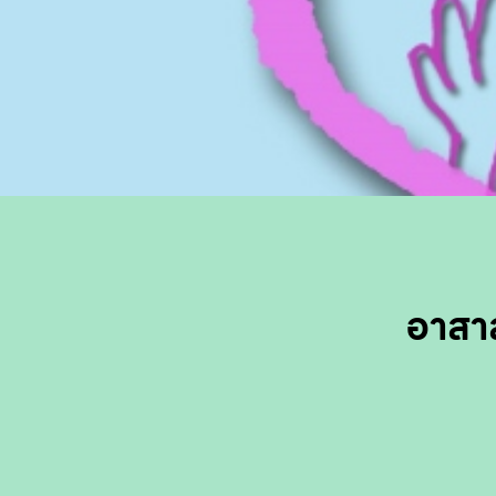
อาสาส