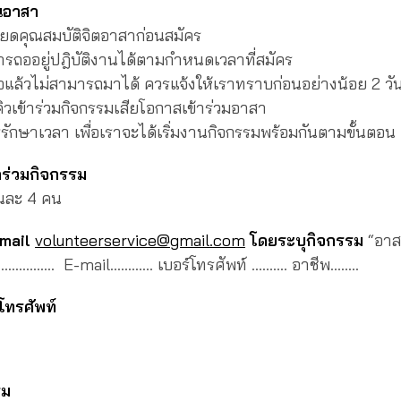
นอาสา
ียดคุณสมบัติจิตอาสาก่อนสมัคร
รถออยู่ปฎิบัติงานได้ตามกำหนดเวลาที่สมัคร
ชื่อแล้วไม่สามารถมาได้ ควรแจ้งให้เราทราบก่อนอย่างน้อย 2 วันล่
่รอคิวเข้าร่วมกิจกรรมเสียโอกาสเข้าร่วมอาสา
รักษาเวลา เพื่อเราจะได้เริ่มงานกิจกรรมพร้อมกันตามขั้นตอน
้าร่วมกิจกรรม
ันละ 4 คน
-mail
volunteerservice@gmail.com
โดยระบุกิจกรรม
“อาส
กุล …………… E-mail………… เบอร์โทรศัพท์ ………. อาชีพ……..
โทรศัพท์
รม