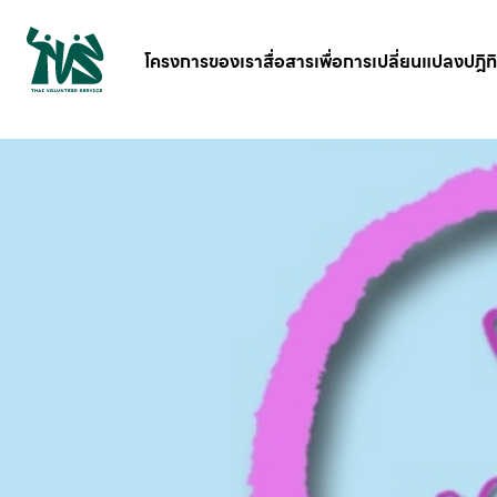
gv-5iuoxpem74qfjw.dv.googlehosted.com
โครงการของเรา
สื่อสารเพื่อการเปลี่ยนแปลง
ปฎิท