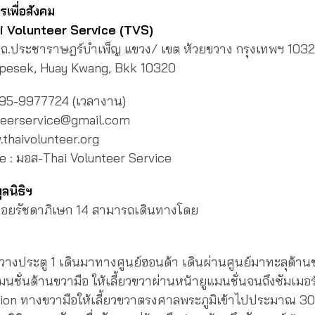
รเพื่อสังคม
i Volunteer Service (TVS)
ข ถ.ประชาราษฎร์บำเพ็ญ แขวง/ เขต ห้วยขวาง กรุงเทพฯ 103
pesek, Huay Kwang, Bkk 10320
095-9977724 (เวลางาน)
nteerservice@gmail.com
.thaivolunteer.org
 : มอส-Thai Volunteer Service
ลนิธิฯ
่ที่ซอยรัชดาภิเษก 14 สามารถเดินทางโดย
างประตู 1 เดินมาทางศูนย์ฮอนด้า เดินผ่านศูนย์มาทะลุด้านข
มนชั่นด้านขวามือ ให้เลี้ยวขวาผ่านหน้ายูแมนชั่นจนถึงซัมเมอร
n ทางขวามือให้เลี้ยวขวาตรงศาลพระภูมิเข้าไปประมาณ 30