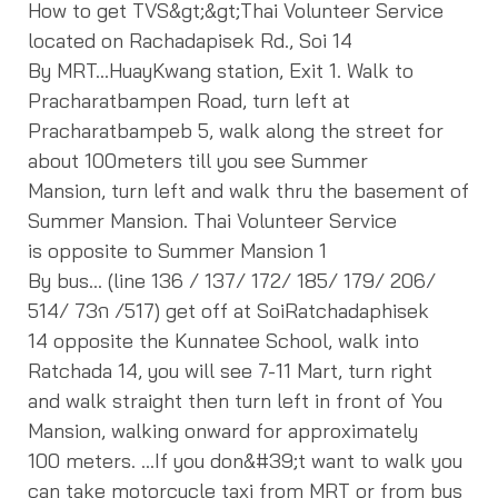
How to get TVS&gt;&gt;Thai Volunteer Service
located on Rachadapisek Rd., Soi 14
By MRT…HuayKwang station, Exit 1. Walk to
Pracharatbampen Road, turn left at
Pracharatbampeb 5, walk along the street for
about 100meters till you see Summer
Mansion, turn left and walk thru the basement of
Summer Mansion. Thai Volunteer Service
is opposite to Summer Mansion 1
By bus… (line 136 / 137/ 172/ 185/ 179/ 206/
514/ 73ก /517) get off at SoiRatchadaphisek
14 opposite the Kunnatee School, walk into
Ratchada 14, you will see 7-11 Mart, turn right
and walk straight then turn left in front of You
Mansion, walking onward for approximately
100 meters. …If you don&#39;t want to walk you
can take motorcycle taxi from MRT or from bus