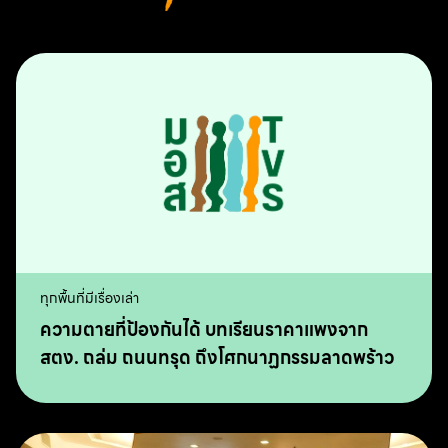
ทุกพื้นที่มีเรื่องเล่า
ความตายที่ป้องกันได้ บทเรียนราคาแพงจาก
สตง. ถล่ม ถนนทรุด ถึงโศกนาฏกรรมลาดพร้าว