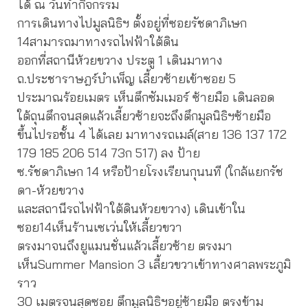
ได้ ณ วันทำกิจกรรม
การเดินทางไปมูลนิธิฯ ตั้งอยู่ที่ซอยรัชดาภิเษก
14สามารถมาทางรถไฟฟ้าใต้ดิน
ออกที่สถานีห้วยขวาง ประตู 1 เดินมาทาง
ถ.ประชาราษฎร์บำเพ็ญ เลี้ยวซ้ายเข้าซอย 5
ประมาณร้อยเมตร เห็นตึกซัมเมอร์ ซ้ายมือ เดินลอด
ใต้ถุนตึกจนสุดแล้วเลี้ยวซ้ายจะถึงตึกมูลนิธิฯซ้ายมือ
ขึ้นไปรอชั้น 4 ได้เลย มาทางรถเมล์(สาย 136 137 172
179 185 206 514 73ก 517) ลง ป้าย
ซ.รัชดาภิเษก 14 หรือป้ายโรงเรียนกุนนที (ใกล้แยกรัช
ดา-ห้วยขวาง
และสถานีรถไฟฟ้าใต้ดินห้วยขวาง) เดินเข้าใน
ซอย14เห็นร้านเซเว่นให้เลี้ยวขวา
ตรงมาจนถึงยูแมนชั่นแล้วเลี้ยวซ้าย ตรงมา
เห็นSummer Mansion 3 เลี้ยวขวาเข้าทางศาลพระภูมิ
ราว
30 เมตรจนสุดซอย ตึกมูลนิธิฯอยู่ซ้ายมือ ตรงข้าม