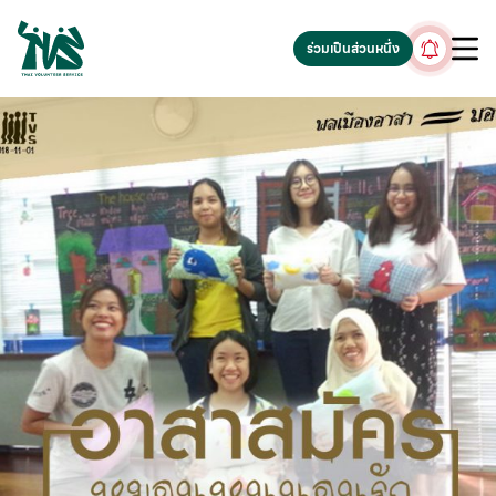
gv-5iuoxpem74qfjw.dv.googlehosted.com
ร่วมเป็นส่วนหนึ่ง