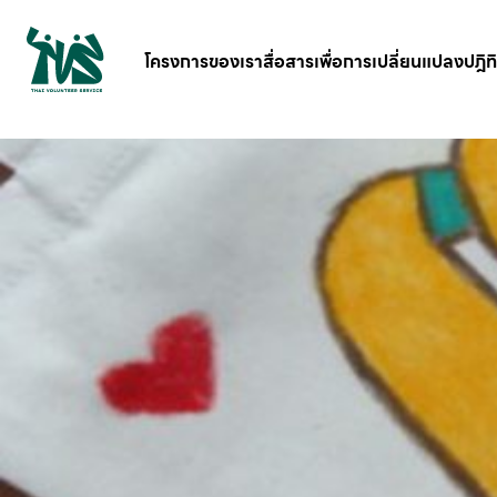
gv-5iuoxpem74qfjw.dv.googlehosted.com
โครงการของเรา
สื่อสารเพื่อการเปลี่ยนแปลง
ปฎิท