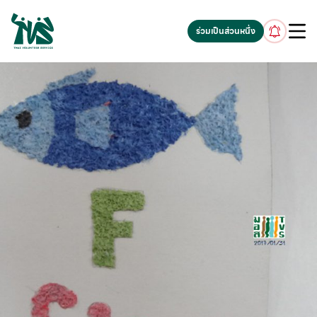
gv-5iuoxpem74qfjw.dv.googlehosted.com
ร่วมเป็นส่วนหนึ่ง