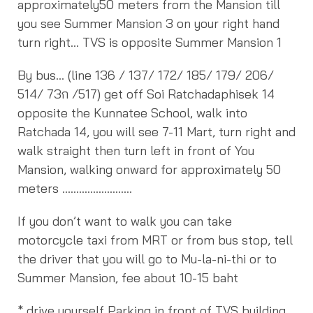
approximately50 meters from the Mansion till
you see Summer Mansion 3 on your right hand
turn right… TVS is opposite Summer Mansion 1
By bus… (line 136 / 137/ 172/ 185/ 179/ 206/
514/ 73ก /517) get off Soi Ratchadaphisek 14
opposite the Kunnatee School, walk into
Ratchada 14, you will see 7-11 Mart, turn right and
walk straight then turn left in front of You
Mansion, walking onward for approximately 50
meters …………………….
If you don’t want to walk you can take
motorcycle taxi from MRT or from bus stop, tell
the driver that you will go to Mu-la-ni-thi or to
Summer Mansion, fee about 10-15 baht
* drive yourself Parking in front of TVS building.