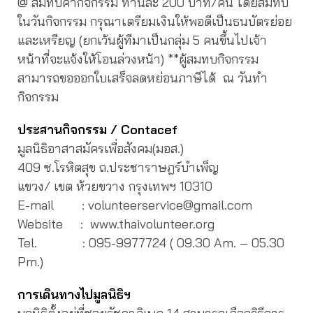
@ สมทบค่ากิจกรรม ท่านละ 200 บาท/คน โดยสมทบ
ในวันกิจกรรม กรุณาเตรียมเงินให้พอดีเป็นธนบัตรย่อย
และเหรียญ (ยกเว้นผู้ทีมาเป็นกลุ่ม 5 คนขึ้นไปเจ้า
หน้าที่จะแจ้งให้โอนล่วงหน้า) **ผู้สมทบกิจกรรม
สามารถขอออกใบเสร็จลดหย่อนภาษีได้ ณ วันทำ
กิจกรรม
ประสานกิจกรรม / Contacef
มูลนิธิอาสาสมัครเพื่อสังคม(มอส.)
409 ซ.โรหิตสุข ถ.ประชาราษฎร์บำเพ็ญ
แขวง/ เขต ห้วยขวาง กรุงเทพฯ 10310
E-mail : volunteerservice@gmail.com
Website : www.thaivolunteer.org
Tel. : 095-9977724 ( 09.30 Am. – 05.30
Pm.)
การเดินทางไปมูลนิธิฯ