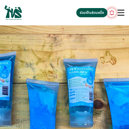
gv-5iuoxpem74qfjw.dv.googlehosted.com
ร่วมเป็นส่วนหนึ่ง