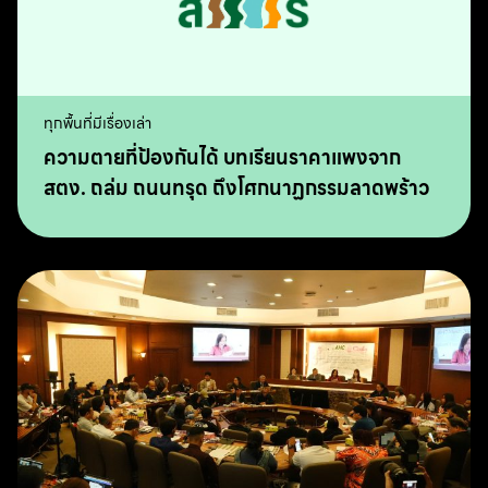
ทุกพื้นที่มีเรื่องเล่า
ความตายที่ป้องกันได้ บทเรียนราคาแพงจาก
สตง. ถล่ม ถนนทรุด ถึงโศกนาฏกรรมลาดพร้าว