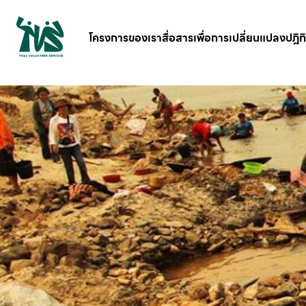
gv-5iuoxpem74qfjw.dv.googlehosted.com
โครงการของเรา
สื่อสารเพื่อการเปลี่ยนแปลง
ปฎิท