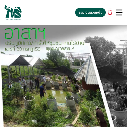
gv-5iuoxpem74qfjw.dv.googlehosted.com
ร่วมเป็นส่วนหนึ่ง