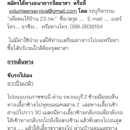
สมัครได้ทางธนาคารจิตอาสา หรือที่
volunteerservice@gmail.com
โดย
ระบุกิจกรรม
“เพื่อคนไร้บ้าน 23 กค.” ชื่อ/สกุล ….. E-mail ….. เบอร์
โทร…. อาชีพ…. หรือทางโทร. 098-2839194
ไม่มีค่าใช้จ่าย แต่ให้ท่านเตรียมอาหารไปเองหรือหา
ซื้อได้บริเวณใกล้คียงจุดอาสา
การเดินทาง
ขับรถไปเอง
จากปิ่นเกล้า
ไปถนนบรมราชชนนี ผ่าน รพ.ธนบุรี 2 ซ้ายมือจะเห็น
ทางเลี้ยวซ้ายไปพุทธมณฑลสาย 2 เลยทางเลี้ยวเข้า
สาย2ไปราว 30 เมตรมีทางเลี้ยวซ้ายกลับรถเพื่อกลับรถ
ให้เข้าทางกลับรถไปยังฝั่งตรงข้าม แล้วขับตรงไปจนสุด
ทาง ….. แล้วให้เลี้ยวขวาตรงไป ผ่านบ้านคนและทาง