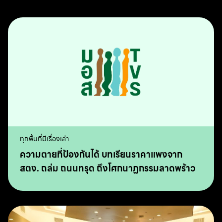
ทุกพื้นที่มีเรื่องเล่า
ความตายที่ป้องกันได้ บทเรียนราคาแพงจาก
สตง. ถล่ม ถนนทรุด ถึงโศกนาฏกรรมลาดพร้าว