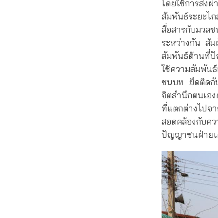
โดยใช้การส่งผ่
สัมพันธ์ระยะไก
สื่อสารกับมวล
ระหว่างกัน สัมผ
สัมพันธ์ด้านที
ใช้ความสัมพันธ
ชนบท ยึดติดกั
จิตสำนึกตนเองด
ที่แตกต่างไปจา
สอดคล้องกับคว
ปัญญาชนฝ่ายเ