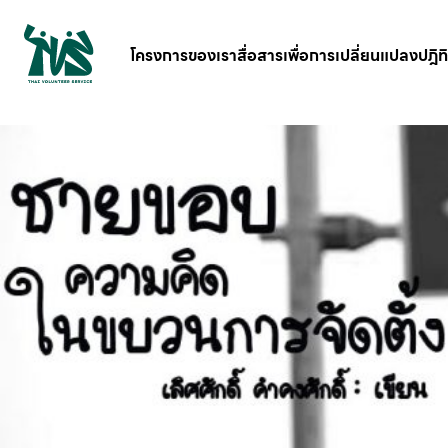
gv-5iuoxpem74qfjw.dv.googlehosted.com
โครงการของเรา
สื่อสารเพื่อการเปลี่ยนแปลง
ปฎิท