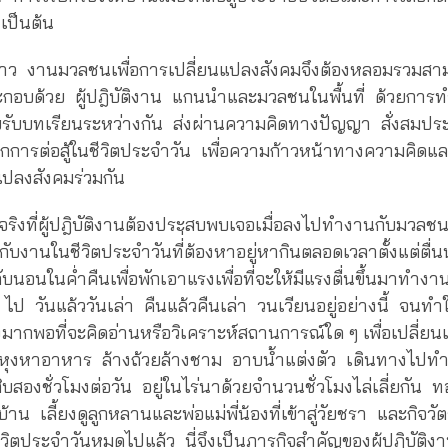
เป็นต้น
ล่าว งานมวลชนเพื่อการเปลี่ยนแปลงสังคมจึงต้องหลอมรวมส
ระกอบด้วย ผู้ปฎิบัติงาน แกนนำและมวลชนในพื้นที่ ด้วยการ
บรับบทเรียนระหว่างกัน ส่งผ่านความคิดทางปัญญา สั่งสมป
ดจากการต่อสู้ในชีวิตประจำวัน เพื่อความก้าวหน้าทางความคิด
นแปลงสังคมร่วมกัน
ิงที่ผู้ปฎิบัติงานต้องประสบพบเจอเมื่อลงไปทำงานกับมวลชน
กับงานในชีวิตประจำวันที่่ต้องหาอยู่หากินตลอดเวลาตั้งแต่ตื
ับนอนในค่ำคืนเพื่อพักเอาแรงเพื่อที่จะให้มีแรงตื่นขึ้นมาทำง
ๆ ไป วันแล้ววันเล่า คืนแล้วคืนเล่า วนเวียนอยู่อย่างนี้ จนท
่างมากพอที่จะคิดอ่านหรือวิเคราะห์สถานการณ์ใด ๆ เพื่อเปลี่ย
ลาหุงหาอาหาร ล้างถ้วยล้างชาม อาบน้ำแต่งตัว เดินทางไปทำ
บสองชั่วโมงต่อวัน อยู่ในไร่นาด้วยจำนวนชั่วโมงไล่เลี่ยกัน 
 เลี้ยงดูลูกหลานและพ่อแม่พี่น้องที่เข้าสู่วัยชรา และกิจวัต
วิตประจำวันหมดไปแล้ว นี่จึงเป็นภารกิจสำคัญของผู้ปฎิบัติงา