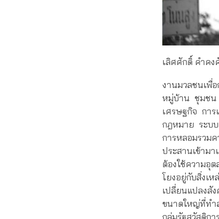
เลิศศักดิ์ คำคงศั
งานมวลชนเพื่อ
หมู่บ้าน ชุมชน
เศรษฐกิจ การเ
กฎหมาย ระบบค
การหลอมรวมความ
ประสานเข้ามาเพ
ต้องใช้ความอุต
โยงอยู่กับสิ่งเ
เปลี่ยนแปลงสั
ขนาดใหญ่ที่ทำล
กลุ่มรัฐสวัสดิก