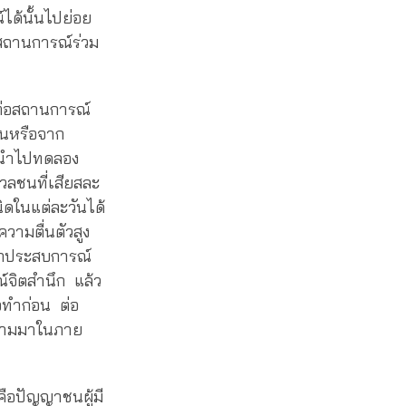
ได้นั้นไปย่อย
์สถานการณ์ร่วม
งต่อสถานการณ์
่านหรือจาก
้วนำไปทดลอง
มวลชนที่เสียสละ
ิดในแต่ละวันได้
ความตื่นตัวสูง
ากประสบการณ์
ณ์จิตสำนึก แล้ว
ือทำก่อน ต่อ
ึกตามมาในภาย
ือปัญญาชนผู้มี