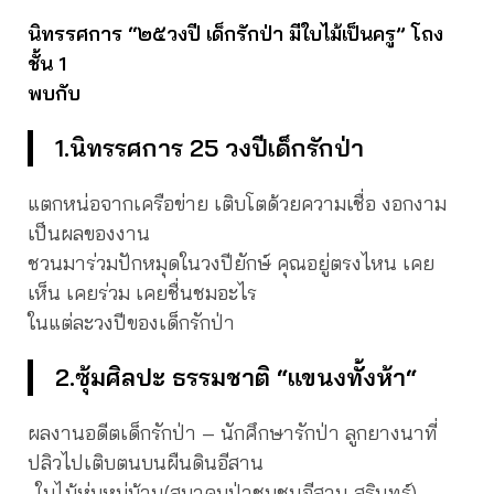
นิทรรศการ “๒๕วงปี เด็กรักป่า มีใบไม้เป็นครู” โถง
ชั้น 1
พบกับ
1.นิทรรศการ 25 วงปีเด็กรักป่า
แตกหน่อจากเครือข่าย เติบโตด้วยความเชื่อ งอกงาม
เป็นผลของงาน
ชวนมาร่วมปักหมุดในวงปียักษ์ คุณอยู่ตรงไหน เคย
เห็น เคยร่วม เคยชื่นชมอะไร
ในแต่ละวงปีของเด็กรักป่า
2.ซุ้มศิลปะ ธรรมชาติ “แขนงทั้งห้า“
ผลงานอดีตเด็กรักป่า – นักศึกษารักป่า ลูกยางนาที่
ปลิวไปเติบตนบนผืนดินอีสาน
-ใบไม้ห่มหมู่บ้าน(สมาคมป่าชุมชนอีสาน สุรินทร์)