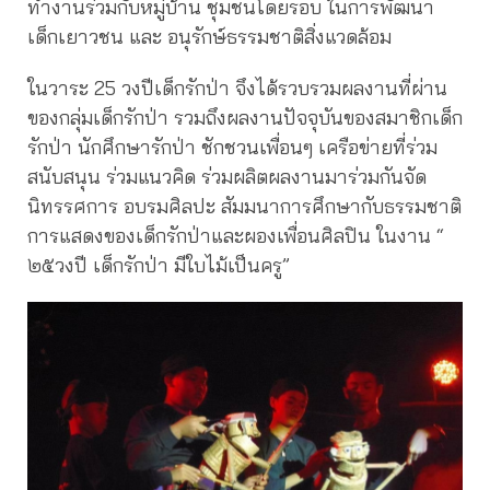
ทำงานร่วมกับหมู่บ้าน ชุมชนโดยรอบ ในการพัฒนา
เด็กเยาวชน และ อนุรักษ์ธรรมชาติสิ่งแวดล้อม
ในวาระ 25 วงปีเด็กรักป่า จึงได้รวบรวมผลงานที่ผ่าน
ของกลุ่มเด็กรักป่า รวมถึงผลงานปัจจุบันของสมาชิกเด็ก
รักป่า นักศึกษารักป่า ชักชวนเพื่อนๆ เครือข่ายที่ร่วม
สนับสนุน ร่วมแนวคิด ร่วมผลิตผลงานมาร่วมกันจัด
นิทรรศการ อบรมศิลปะ สัมมนาการศึกษากับธรรมชาติ
การแสดงของเด็กรักป่าและผองเพื่อนศิลปิน ในงาน “
๒๕วงปี เด็กรักป่า มีใบไม้เป็นครู”