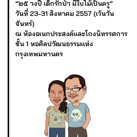
“๒๕ วงปี เด็กรักป่า มีใบไม้เป็นครู”
วันที่ 23-31 สิงหาคม 2557 (เว้นวัน
จันทร์)
ณ ห้องอเนกประสงค์และโถงนิทรรศการ
ชั้น 1 หอศิลปวัฒนธรรมแห่ง
กรุงเทพมหานคร