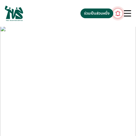
gv-5iuoxpem74qfjw.dv.googlehosted.com
ร่วมเป็นส่วนหนึ่ง