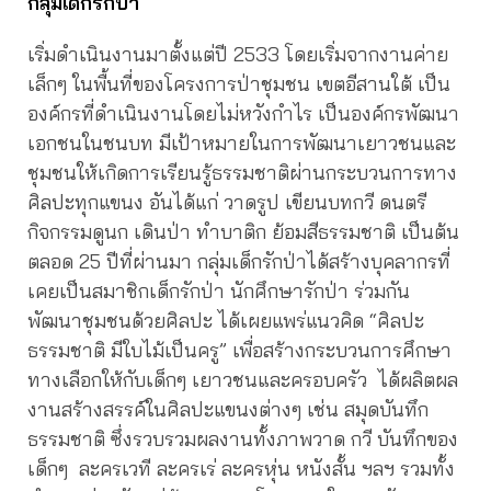
กลุ่มเด็กรักป่า
เริ่มดำเนินงานมาตั้งแต่ปี 2533 โดยเริ่มจากงานค่าย
เล็กๆ ในพื้นที่ของโครงการป่าชุมชน เขตอีสานใต้ เป็น
องค์กรที่ดำเนินงานโดยไม่หวังกำไร เป็นองค์กรพัฒนา
เอกชนในชนบท มีเป้าหมายในการพัฒนาเยาวชนและ
ชุมชนให้เกิดการเรียนรู้ธรรมชาติผ่านกระบวนการทาง
ศิลปะทุกแขนง อันได้แก่ วาดรูป เขียนบทกวี ดนตรี
กิจกรรมดูนก เดินป่า ทำบาติก ย้อมสีธรรมชาติ เป็นต้น
ตลอด 25 ปีที่ผ่านมา กลุ่มเด็กรักป่าได้สร้างบุคลากรที่
เคยเป็นสมาชิกเด็กรักป่า นักศึกษารักป่า ร่วมกัน
พัฒนาชุมชนด้วยศิลปะ ได้เผยแพร่แนวคิด “ศิลปะ
ธรรมชาติ มีใบไม้เป็นครู” เพื่อสร้างกระบวนการศึกษา
ทางเลือกให้กับเด็กๆ เยาวชนและครอบครัว ได้ผลิตผล
งานสร้างสรรค์ในศิลปะแขนงต่างๆ เช่น สมุดบันทึก
ธรรมชาติ ซึ่งรวบรวมผลงานทั้งภาพวาด กวี บันทึกของ
เด็กๆ ละครเวที ละครเร่ ละครหุ่น หนังสั้น ฯลฯ รวมทั้ง