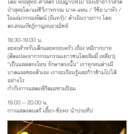
โดย พระสุทธิ-ศาสตร์ ปญฺญาปทีโป รองเจ้าอาวาสวัด
ป่าสุคะโต/แม่ชีวิภาพรรณ นาค-แพน / วิชัย นาพัว /
ใจแจ่มวรรณพัฒน์ (จันทร์)/ ดำเนินรายการ โดย
ดร.สรณรัชฎ์กาญจนะวณิชย์
18.30-19.00 น.
ละครสำหรับเด็กและครอบครัว เรื่อง หมีกากบาท
(ดัดแปลงจากวรรณกรรมเยาวชนโดยจิมมี่ เหลียว)
“เป็นแผลตรงไหน รักษาตรงนั้น” เราทุกคนต่างมี
บาดแผลของตัวเอง เราจะเรียนรู้และก้าวข้ามไปได้
อย่างไร
กำกับการแสดงพี่กิตมะขามป้อม
19.00 – 20.00 น.
การแสดงดนตรี เอี้ยว-ชัยพร นำประทีป