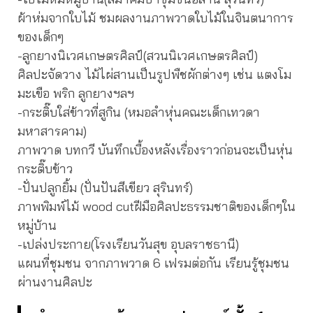
ผ้าห่มจากใบไม้ ชมผลงานภาพวาดใบไม้ในจินตนาการ
ของเด็กๆ
-ลูกยางนิเวศเกษตรศิลป์(สวนนิเวศเกษตรศิลป์)
ศิลปะจัดวาง ไม้ไผ่สานเป็นรูปพืชผักต่างๆ เช่น แตงโม
มะเขือ พริก ลูกยางฯลฯ
-กระติ๊บใส่ข้าวที่สูกิน (หมอลำหุ่นคณะเด็กเทวดา
มหาสารคาม)
ภาพวาด บทกวี บันทึกเบื้องหลังเรื่องราวก่อนจะเป็นหุ่น
กระติ๊บข้าว
-ปั่นปลูกยิ้ม (ปั่นปันสีเขียว สุรินทร์)
ภาพพิมพ์ไม้ wood cutฝีมือศิลปะธรรมชาติของเด็กๆใน
หมู่บ้าน
-เปล่งประกาย(โรงเรียนวันสุข อุบลราชธานี)
แผนที่ชุมชน จากภาพวาด 6 เฟรมต่อกัน เรียนรู้ชุมชน
ผ่านงานศิลปะ