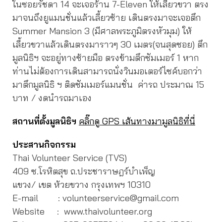
ในซอยรัชดา 14 จะเจอร้าน 7-Eleven ให้เลี้ยวขวา ตรง
มาจนถึงยูแมนชั่นแล้วเลี้ยวซ้าย เดินตรงมาจะเจอตึก
Summer Mansion 3 (มีศาลพระภูมิตรงหัวมุม) ให้
เลี้ยวขวาแล้วเดินตรงมาราวๆ 30 เมตร(จนสุดซอย) ตึก
มูลนิธิฯ จะอยู่ทางซ้ายมือ ตรงข้ามตึกซัมเมอร์ 1 หาก
ท่านไม่ต้องการเดินสามารถนั่งวินมอเตอร์ไซค์บอกว่า
มาตึกมูลนิธิ ฯ ติดซัมเมอร์แมนชั่น ค่ารถ ประมาณ 15
บาท / งดนำรถมาเอง
สถานที่ตั้งมูลนิธิฯ
คลิ๊กดู GPS เส้นทางมามูลนิธิที่นี่
ประสานกิจกรรม
Thai Volunteer Service (TVS)
409 ซ.โรหิตสุข ถ.ประชาราษฎร์บำเพ็ญ
แขวง/ เขต ห้วยขวาง กรุงเทพฯ 10310
E-mail : volunteerservice@gmail.com
Website : www.thaivolunteer.org