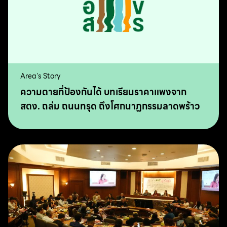
Area's Story
ความตายที่ป้องกันได้ บทเรียนราคาแพงจาก
สตง. ถล่ม ถนนทรุด ถึงโศกนาฏกรรมลาดพร้าว