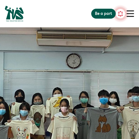
gv-5iuoxpem74qfjw.dv.googlehosted.com
Be a part