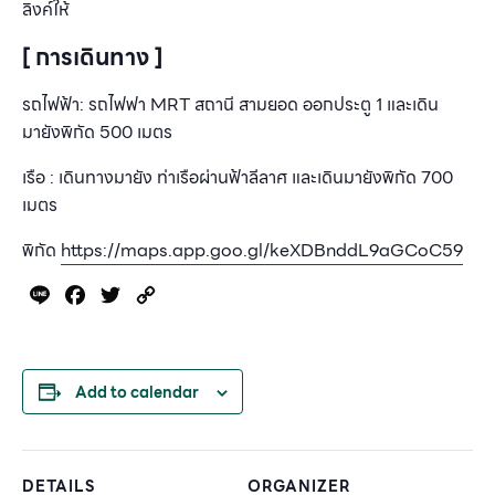
ลิงค์ให้
[ การเดินทาง ]
รถไฟฟ้า: รถไฟฟา MRT สถานี สามยอด ออกประตู 1 และเดิน
มายังพิกัด 500 เมตร
เรือ : เดินทางมายัง ท่าเรือผ่านฟ้าลีลาศ และเดินมายังพิกัด 700
เมตร
พิกัด
https://maps.app.goo.gl/keXDBnddL9aGCoC59
Line
Facebook
Twitter
Copy
Link
Add to calendar
DETAILS
ORGANIZER