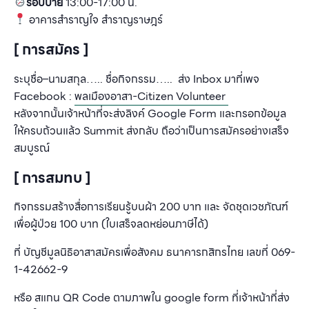
รอบบ่าย
13:00-17:00
น
.
อาคารสำราญใจ สำราญราษฎร์
[ การสมัคร ]
ระบุชื่อ
–
นามสกุล
…..
ชื่อกิจกรรม
….. ส่ง Inbox
มาที่เพจ
F
acebook :
พลเมืองอาสา
-Citizen Volunteer
หลังจากนั้นเจ้าหน้าที่จะส่งลิงค์
Google Form
และกรอกข้อมูล
ให้ครบถ้วนแล้ว
Summit
ส่งกลับ ถือว่าเป็นการสมัครอย่างเสร็จ
สมบูรณ์
[ การสมทบ ]
กิจกรรมสร้างสื่อการเรียนรู้บนผ้า 200 บาท และ จัดชุดเวชภัณฑ์
เพื่อผู้ป่วย 100 บาท (ใบเสร็จลดหย่อนภาษีได้)
ที่ บัญชีมูลนิธิอาสาสมัครเพื่อสังคม ธนาคารกสิกรไทย เลขที่ 069-
1-42662-9
หรือ สแกน QR Code ตามภาพใน google form ที่เจ้าหน้าที่ส่ง