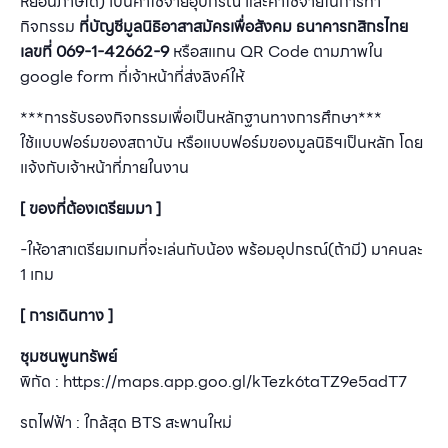
หย่อนภาษีได้) เป็นค่าใช้จ่ายอุปกรณ์ และค่าใช้จ่ายในการทำ
กิจกรรม
ที่บัญชีมูลนิธิอาสาสมัครเพื่อสังคม
ธนาคารกสิกรไทย
เลขที่ 069-1-42662-9
หรือสแกน QR Code ตามภาพใน
google form ที่เจ้าหน้าที่ส่งลิงค์ให้
***การรับรองกิจกรรมเพื่อเป็นหลักฐานทางการศึกษา***
ใช้แบบฟอร์มของสถาบัน หรือแบบฟอร์มของมูลนิธิฯเป็นหลัก โดย
แจ้งกับเจ้าหน้าที่ภายในงาน
[ ของที่ต้องเตรียมมา ]
-ให้อาสาเตรียมเกมที่จะเล่นกับน้อง พร้อมอุปกรณ์(ถ้ามี) มาคนละ
1 เกม
[ การเดินทาง ]
ชุมชนพูนทรัพย์
พิกัด : https://maps.app.goo.gl/kTezk6taTZ9e5adT7
รถไฟฟ้า : ใกล้สุด BTS สะพานใหม่