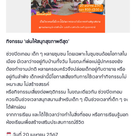
กิจกรรม ‘เล่นให้สนุกสุขภาพดีสุด’
ช่วงปิดเทอม เด็ก ๆ หลายชุมชน โดยเฉพาะในชุมชนด้อยโอกาสใน
เมือง มีเวลาว่างอยู่กับบ้านทั้งวัน ในขณะที่พ่อแม่ผู้ปกครองยัง
ต้องทำงานปกติ หลายครอบครัวจึงปล่อยเด็กอยู่กับตายาย หรือ
อยู่กันลำพัง เด็กเหล่านี้มีโอกาสเสี่ยงกับการใช้เวลาทำกิจกรรมไม่
เหมาะสม ไม่สร้างสรรค์
หรือกิจกรรมเสี่ยงต่อพฤติกรรม ในขณะเดียวกัน ช่วงปิดเทอม
ควรเป็นช่วงเวลาสนุกสนานสำหรับเด็ก ๆ เป็นช่วงเวลาที่เด็ก ๆ จะ
ได้พักผ่อน
จากการเรียน และได้ใช้เวลาว่างทำในสิ่งที่ชอบ หรือการเรียนรู้นอก
ห้องเรียนเพื่อสร้างเสริมประสบการณ์ชีวิต
วันที่
20
เมษายน
2567