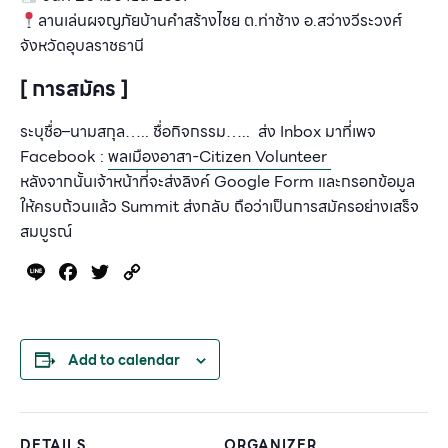
ลานเล่นผจญภัยบ้านคำสร้างไชย ต.ท่าช้าง อ.สว่างวีระวงศ์
จังหวัดอุบลราชธานี
[ การสมัคร ]
ระบุชื่อ
–
นามสกุล
…..
ชื่อกิจกรรม
….. ส่ง Inbox
มาที่เพจ
F
acebook :
พลเมืองอาสา
-Citizen Volunteer
หลังจากนั้นเจ้าหน้าที่จะส่งลิงค์
Google Form
และกรอกข้อมูล
ให้ครบถ้วนแล้ว
Summit
ส่งกลับ ถือว่าเป็นการสมัครอย่างเสร็จ
สมบูรณ์
Line
Facebook
Twitter
Copy
Link
Add to calendar
DETAILS
ORGANIZER