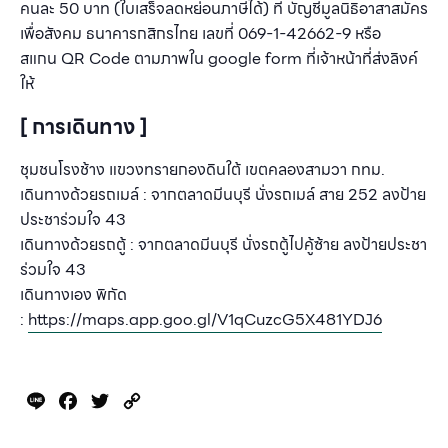
คนละ
50
บาท
(
ใบเสร็จลดหย่อนภาษีได้
)
ที่ บัญชีมูลนิธิอาสาสมัคร
เพื่อสังคม ธนาคารกสิกรไทย เลขที่
069-1-42662-9
หรือ
สแกน
QR Code
ตามภาพใน
google form
ที่เจ้าหน้าที่ส่งลิงค์
ให้
[ การเดินทาง ]
ชุมชนโรงช้าง แขวงทรายกองดินใต้ เขตคลองสามวา กทม
.
เดินทางด้วยรถเมล์
:
จากตลาดมีนบุรี นั่งรถเมล์ สาย
252
ลงป้าย
ประชาร่วมใจ
43
เดินทางด้วยรถตู้
:
จากตลาดมีนบุรี นั่งรถตู้ไปคู้ซ้าย ลงป้ายประชา
ร่วมใจ
43
เดินทางเอง
พิกัด
:
https://maps.app.goo.gl/V1qCuzcG5X481YDJ6
Line
Facebook
Twitter
Copy
Link