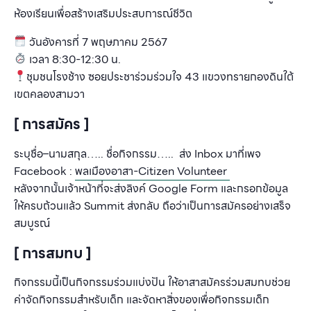
ห้องเรียนเพื่อสร้างเสริมประสบการณ์ชีวิต
วันอังคารที่
7 พฤษภาคม
2567
เวลา
8:30-12:30
น
.
ชุมชนโรงช้าง ซอยประชาร่วมร่วมใจ 43
แขวงทรายกองดินใต้
เขตคลองสามวา
[ การสมัคร ]
ระบุชื่อ
–
นามสกุล
…..
ชื่อกิจกรรม
….. ส่ง Inbox
มาที่เพจ
F
acebook :
พลเมืองอาสา
-Citizen Volunteer
หลังจากนั้นเจ้าหน้าที่จะส่งลิงค์
Google Form
และกรอกข้อมูล
ให้ครบถ้วนแล้ว
Summit
ส่งกลับ ถือว่าเป็นการสมัครอย่างเสร็จ
สมบูรณ์
[ การสมทบ ]
กิจกรรมนี้เป็นกิจกรรมร่วมแบ่งปัน ให้อาสาสมัครร่วมสมทบช่วย
ค่าจัดกิจกรรมสำหรับเด็ก และจัดหาสิ่งของเพื่อกิจกรรมเด็ก