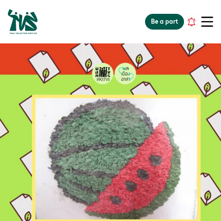
gv-5iuoxpem74qfjw.dv.googlehosted.com
Be a part