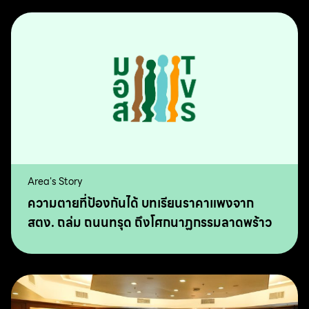
Area's Story
ความตายที่ป้องกันได้ บทเรียนราคาแพงจาก
สตง. ถล่ม ถนนทรุด ถึงโศกนาฏกรรมลาดพร้าว