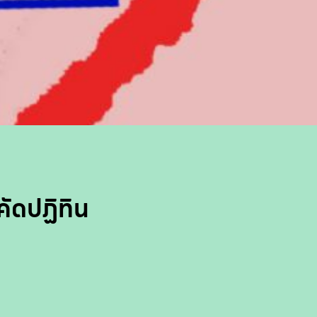
คัดปฏิทิน