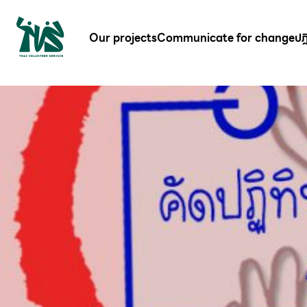
gv-5iuoxpem74qfjw.dv.googlehosted.com
Our projects
Communicate for change
ปฎ