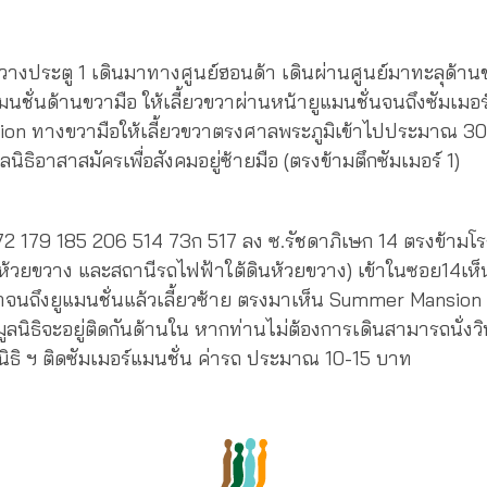
างประตู 1 เดินมาทางศูนย์ฮอนด้า เดินผ่านศูนย์มาทะลุด้านข
มนชั่นด้านขวามือ ให้เลี้ยวขวาผ่านหน้ายูแมนชั่นจนถึงซัมเมอร
n ทางขวามือให้เลี้ยวขวาตรงศาลพระภูมิเข้าไปประมาณ 30
ูลนิธิอาสาสมัครเพื่อสังคมอยู่ซ้ายมือ (ตรงข้ามตึกซัมเมอร์ 1)
2 179 185 206 514 73ก 517 ลง ซ.รัชดาภิเษก 14 ตรงข้ามโร
ห้วยขวาง และสถานีรถไฟฟ้าใต้ดินห้วยขวาง) เข้าในซอย14เห็น
าจนถึงยูแมนชั่นแล้วเลี้ยวซ้าย ตรงมาเห็น Summer Mansion 3
ลนิธิจะอยู่ติดกันด้านใน หากท่านไม่ต้องการเดินสามารถนั่งว
นิธิ ฯ ติดซัมเมอร์แมนชั่น ค่ารถ ประมาณ 10-15 บาท