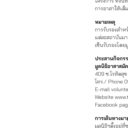
โครงการ ทั้งนี
การอาสาให้เต็มท
หมายเหตุ
การรับรองสำหร
แต่ละสถาบันมาหา
เซ็นรับรองโดยมู
ประสานกิจกร
มูลนิธิอาสาสมัค
409 ซ.โรหิตสุ
โทร./ Phone 
E-mail volunt
Website www.t
Facebook page
การเดินทางมามู
มูลนิธิฯตั้งอยู