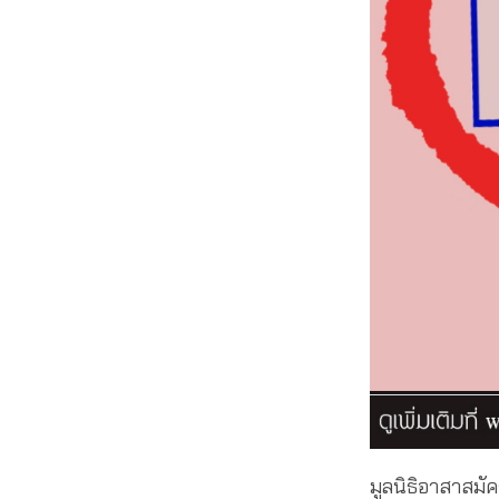
มูลนิธิอาสาสมัค