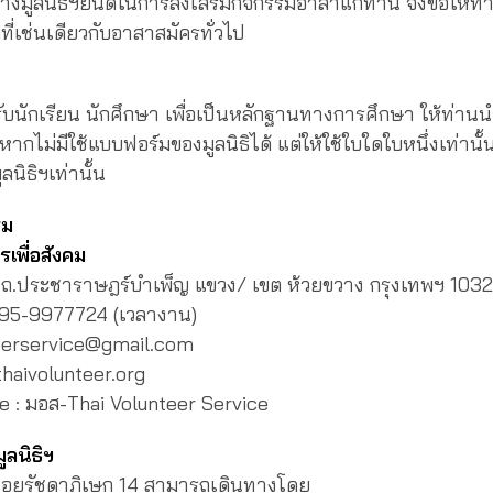
้ทางมูลนิธิฯยินดีในการส่งเสริมกิจกรรมอาสาแก่ท่าน จึงขอให้ท
ี่เช่นเดียวกับอาสาสมัครทั่วไป
ับนักเรียน นักศึกษา เพื่อเป็นหลักฐานทางการศึกษา ให้ท่า
กไม่มีใช้แบบฟอร์มของมูลนิธิได้ แต่ให้ใช้ใบใดใบหนึ่งเท่านั้
ลนิธิฯเท่านั้น
รม
รเพื่อสังคม
ข ถ.ประชาราษฎร์บำเพ็ญ แขวง/ เขต ห้วยขวาง กรุงเทพฯ 103
095-9977724 (เวลางาน)
eerservice@gmail.com
haivolunteer.org
 : มอส-Thai Volunteer Service
ลนิธิฯ
่ที่ซอยรัชดาภิเษก 14 สามารถเดินทางโดย