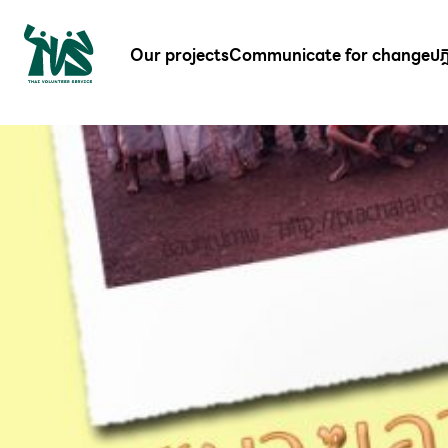
gv-5iuoxpem74qfjw.dv.googlehosted.com
Our projects
Communicate for change
ปฎ