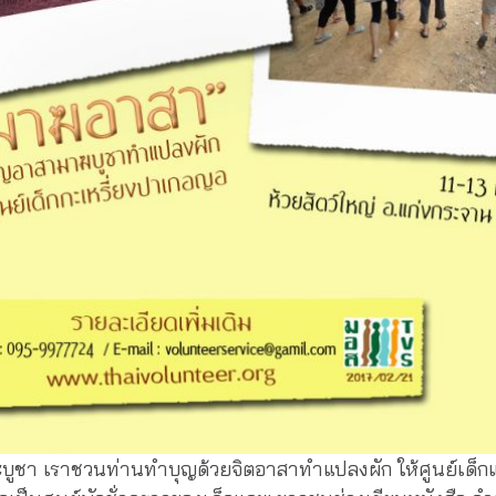
ฆะบูชา เราชวนท่านทำบุญด้วยจิตอาสาทำแปลงผัก ให้ศูนย์เด