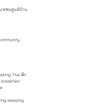
วะชมศูนย์บ้าน
 community
king Thai ตึก
n breakfast
fe
ing sleeping