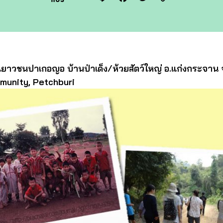
Link
เยาวชนปาเกอญอ บ้านป่าเด็ง/ห้วยสัตว์ใหญ่ อ.แก่งกระจาน จ
munity, Petchburi